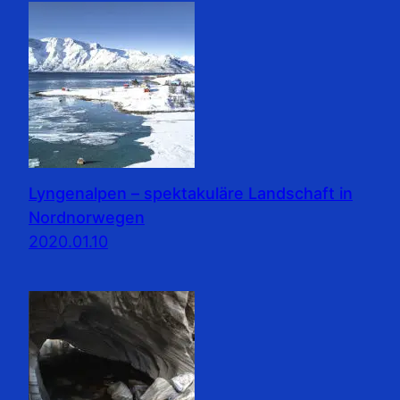
Lyngenalpen – spektakuläre Landschaft in
Nordnorwegen
2020.01.10