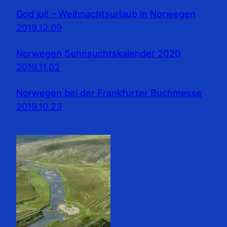
God jul! – Weihnachtsurlaub in Norwegen
2019.12.09
Norwegen Sehnsuchtskalender 2020
2019.11.02
Norwegen bei der Frankfurter Buchmesse
2019.10.23