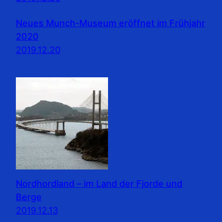
Neues Munch-Museum eröffnet im Frühjahr
2020
2019.12.20
Nordhordland – im Land der Fjorde und
Berge
2019.12.13