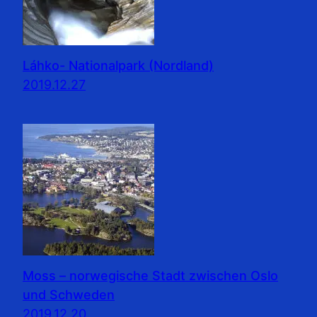
Láhko- Nationalpark (Nordland)
2019.12.27
Moss – norwegische Stadt zwischen Oslo
und Schweden
2019.12.20