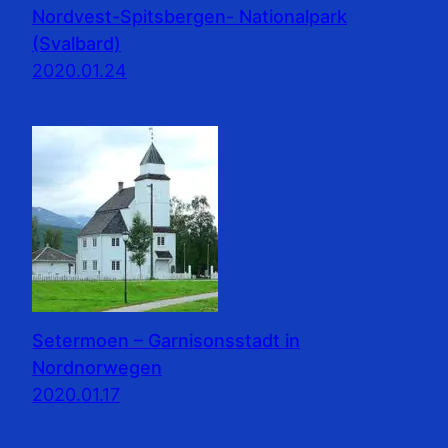
Nordvest-Spitsbergen- Nationalpark
(Svalbard)
2020.01.24
Setermoen – Garnisonsstadt in
Nordnorwegen
2020.01.17