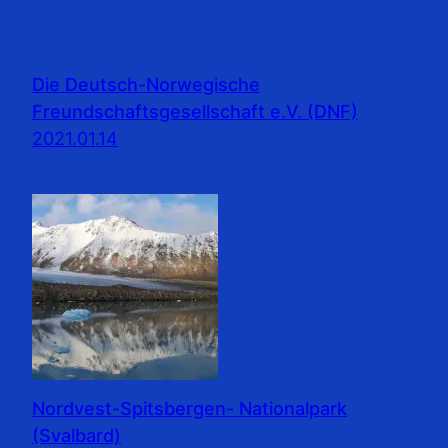
Die Deutsch-Norwegische
Freundschaftsgesellschaft e.V. (DNF)
2021.01.14
Nordvest-Spitsbergen- Nationalpark
(Svalbard)