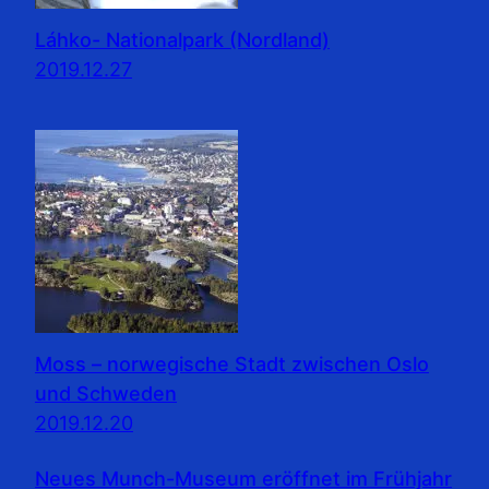
Láhko- Nationalpark (Nordland)
2019.12.27
Moss – norwegische Stadt zwischen Oslo
und Schweden
2019.12.20
Neues Munch-Museum eröffnet im Frühjahr