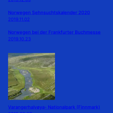
Norwegen Sehnsuchtskalender 2020
2019.11.02
Norwegen bei der Frankfurter Buchmesse
2019.10.23
Varangerhalvøya- Nationalpark (Finnmark)