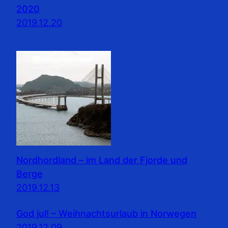
2020
2019.12.20
Nordhordland – im Land der Fjorde und
Berge
2019.12.13
God jul! – Weihnachtsurlaub in Norwegen
2019.12.09