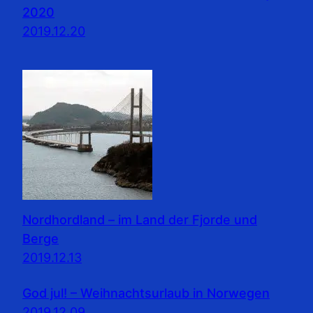
2020
2019.12.20
Nordhordland – im Land der Fjorde und
Berge
2019.12.13
God jul! – Weihnachtsurlaub in Norwegen
2019.12.09