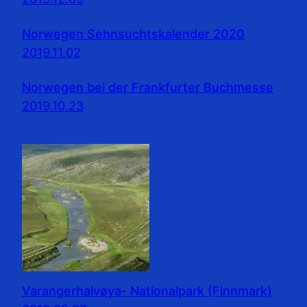
Norwegen Sehnsuchtskalender 2020
2019.11.02
Norwegen bei der Frankfurter Buchmesse
2019.10.23
Varangerhalvøya- Nationalpark (Finnmark)