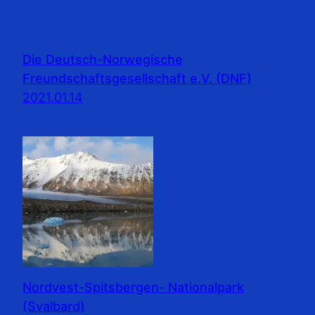
Die Deutsch-Norwegische
Freundschaftsgesellschaft e.V. (DNF)
2021.01.14
Nordvest-Spitsbergen- Nationalpark
(Svalbard)