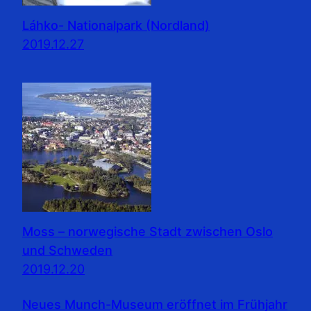
Láhko- Nationalpark (Nordland)
2019.12.27
Moss – norwegische Stadt zwischen Oslo
und Schweden
2019.12.20
Neues Munch-Museum eröffnet im Frühjahr