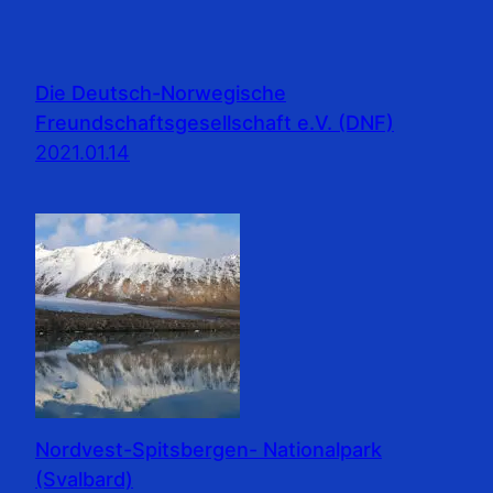
Die Deutsch-Norwegische
Freundschaftsgesellschaft e.V. (DNF)
2021.01.14
Nordvest-Spitsbergen- Nationalpark
(Svalbard)