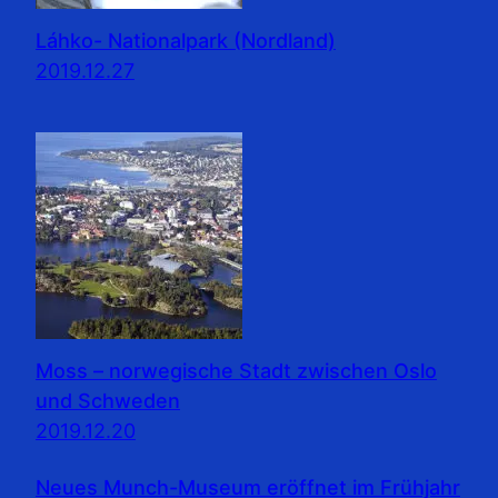
Láhko- Nationalpark (Nordland)
2019.12.27
Moss – norwegische Stadt zwischen Oslo
und Schweden
2019.12.20
Neues Munch-Museum eröffnet im Frühjahr