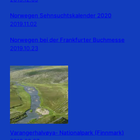
Norwegen Sehnsuchtskalender 2020
2019.11.02
Norwegen bei der Frankfurter Buchmesse
2019.10.23
Varangerhalvøya- Nationalpark (Finnmark)