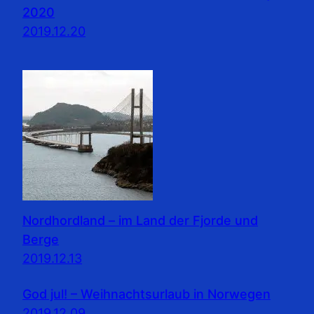
2020
2019.12.20
Nordhordland – im Land der Fjorde und
Berge
2019.12.13
God jul! – Weihnachtsurlaub in Norwegen
2019.12.09