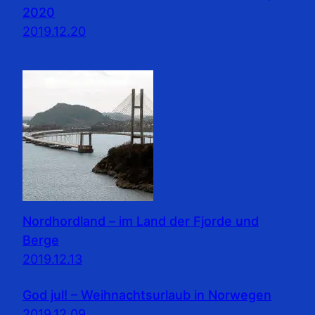
2020
2019.12.20
Nordhordland – im Land der Fjorde und
Berge
2019.12.13
God jul! – Weihnachtsurlaub in Norwegen
2019.12.09