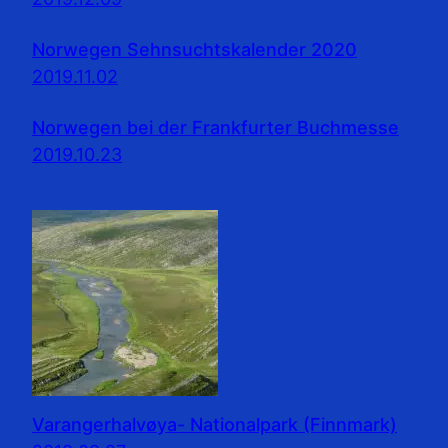
Norwegen Sehnsuchtskalender 2020
2019.11.02
Norwegen bei der Frankfurter Buchmesse
2019.10.23
Varangerhalvøya- Nationalpark (Finnmark)