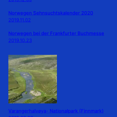
Norwegen Sehnsuchtskalender 2020
2019.11.02
Norwegen bei der Frankfurter Buchmesse
2019.10.23
Varangerhalvøya- Nationalpark (Finnmark)