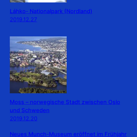
Láhko- Nationalpark (Nordland)
2019.12.27
Moss – norwegische Stadt zwischen Oslo
und Schweden
2019.12.20
Neues Munch-Museum eröffnet im Frühjahr