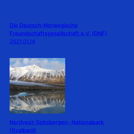
Die Deutsch-Norwegische
Freundschaftsgesellschaft e.V. (DNF)
2021.01.14
Nordvest-Spitsbergen- Nationalpark
(Svalbard)