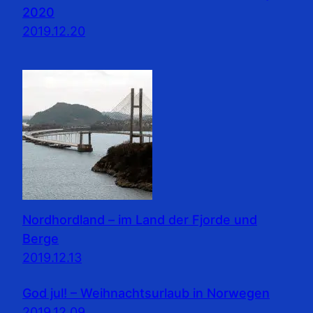
2020
2019.12.20
Nordhordland – im Land der Fjorde und
Berge
2019.12.13
God jul! – Weihnachtsurlaub in Norwegen
2019.12.09