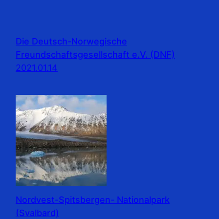
Die Deutsch-Norwegische
Freundschaftsgesellschaft e.V. (DNF)
2021.01.14
Nordvest-Spitsbergen- Nationalpark
(Svalbard)