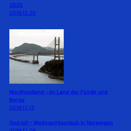
2020
2019.12.20
Nordhordland – im Land der Fjorde und
Berge
2019.12.13
God jul! – Weihnachtsurlaub in Norwegen
2019.12.09