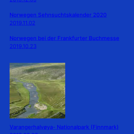
Norwegen Sehnsuchtskalender 2020
2019.11.02
Norwegen bei der Frankfurter Buchmesse
2019.10.23
Varangerhalvøya- Nationalpark (Finnmark)