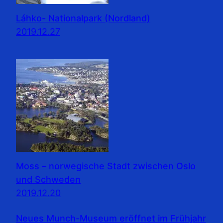
Láhko- Nationalpark (Nordland)
2019.12.27
Moss – norwegische Stadt zwischen Oslo
und Schweden
2019.12.20
Neues Munch-Museum eröffnet im Frühjahr