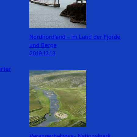
Nordhordland – im Land der Fjorde
und Berge
2019.12.13
rter
Varangerhalvøya- Nationalpark