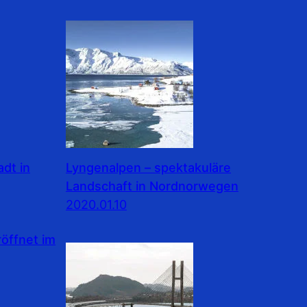
dt in
Lyngenalpen – spektakuläre
Landschaft in Nordnorwegen
2020.01.10
ffnet im