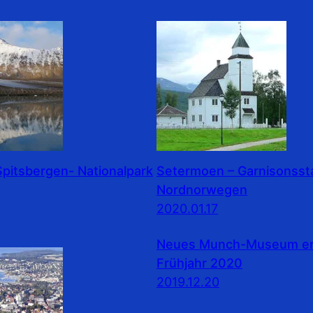
pitsbergen- Nationalpark
Setermoen – Garnisonssta
Nordnorwegen
2020.01.17
Neues Munch-Museum erö
Frühjahr 2020
2019.12.20