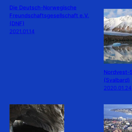
Die Deutsch-Norwegische
Freundschaftsgesellschaft e.V.
(DNF)
2021.01.14
Nordvest-S
(Svalbard)
2020.01.24