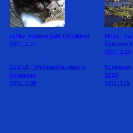
Láhko- Nationalpark (Nordland)
Moss – no
2019.12.27
Oslo und 
2019.12.20
God jul! – Weihnachtsurlaub in
Norwegen 
Norwegen
2020
2019.12.09
2019.11.02