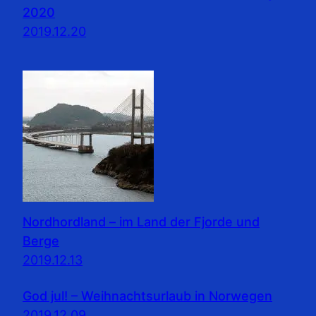
2020
2019.12.20
Nordhordland – im Land der Fjorde und
Berge
2019.12.13
God jul! – Weihnachtsurlaub in Norwegen
2019.12.09