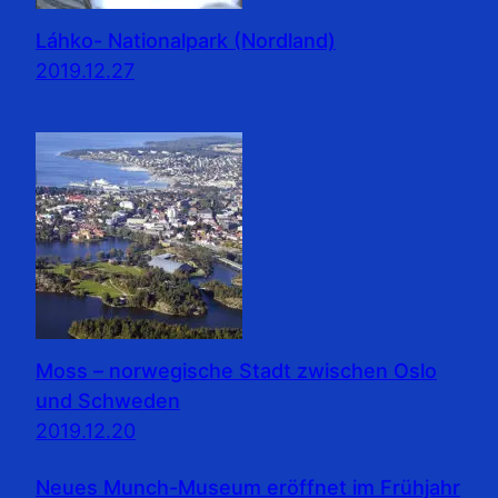
Láhko- Nationalpark (Nordland)
2019.12.27
Moss – norwegische Stadt zwischen Oslo
und Schweden
2019.12.20
Neues Munch-Museum eröffnet im Frühjahr