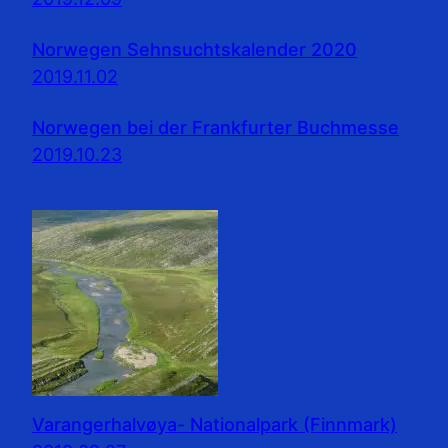
Norwegen Sehnsuchtskalender 2020
2019.11.02
Norwegen bei der Frankfurter Buchmesse
2019.10.23
Varangerhalvøya- Nationalpark (Finnmark)