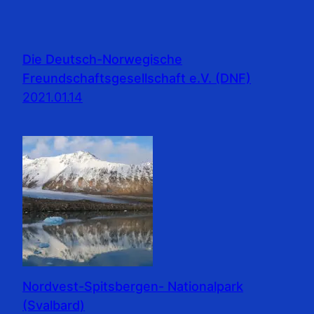
Die Deutsch-Norwegische
Freundschaftsgesellschaft e.V. (DNF)
2021.01.14
Nordvest-Spitsbergen- Nationalpark
(Svalbard)