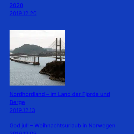
2020
2019.12.20
Nordhordland – im Land der Fjorde und
Berge
2019.12.13
God jul! – Weihnachtsurlaub in Norwegen
2019.12.09