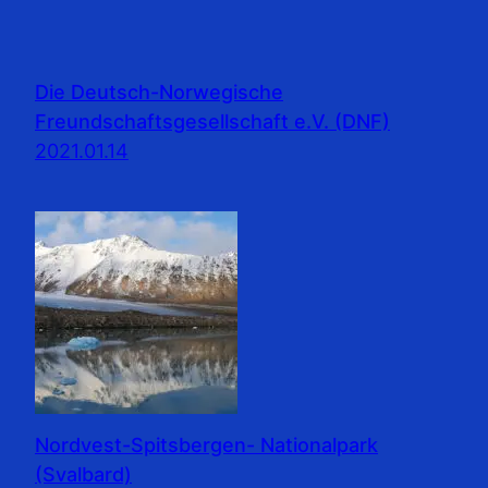
Die Deutsch-Norwegische
Freundschaftsgesellschaft e.V. (DNF)
2021.01.14
Nordvest-Spitsbergen- Nationalpark
(Svalbard)