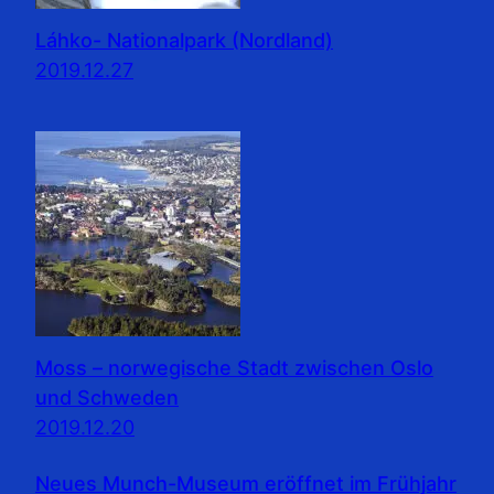
Láhko- Nationalpark (Nordland)
2019.12.27
Moss – norwegische Stadt zwischen Oslo
und Schweden
2019.12.20
Neues Munch-Museum eröffnet im Frühjahr