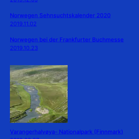
Norwegen Sehnsuchtskalender 2020
2019.11.02
Norwegen bei der Frankfurter Buchmesse
2019.10.23
Varangerhalvøya- Nationalpark (Finnmark)