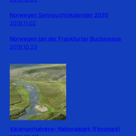
Norwegen Sehnsuchtskalender 2020
2019.11.02
Norwegen bei der Frankfurter Buchmesse
2019.10.23
Varangerhalvøya- Nationalpark (Finnmark)