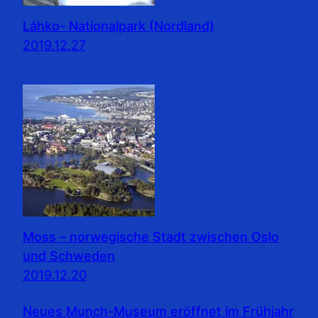
Láhko- Nationalpark (Nordland)
2019.12.27
Moss – norwegische Stadt zwischen Oslo
und Schweden
2019.12.20
Neues Munch-Museum eröffnet im Frühjahr