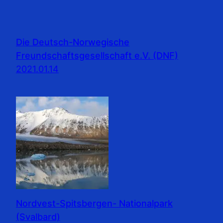
Die Deutsch-Norwegische
Freundschaftsgesellschaft e.V. (DNF)
2021.01.14
Nordvest-Spitsbergen- Nationalpark
(Svalbard)