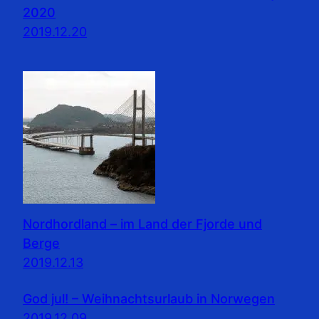
2020
2019.12.20
Nordhordland – im Land der Fjorde und
Berge
2019.12.13
God jul! – Weihnachtsurlaub in Norwegen
2019.12.09