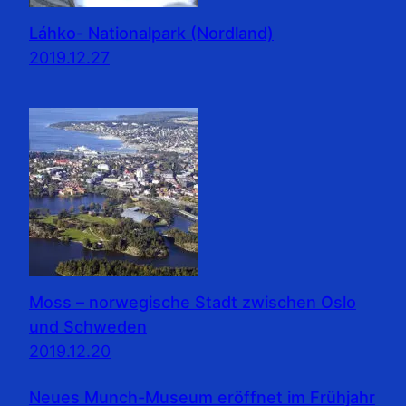
Láhko- Nationalpark (Nordland)
2019.12.27
Moss – norwegische Stadt zwischen Oslo
und Schweden
2019.12.20
Neues Munch-Museum eröffnet im Frühjahr