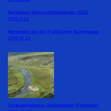
Norwegen Sehnsuchtskalender 2020
2019.11.02
Norwegen bei der Frankfurter Buchmesse
2019.10.23
Varangerhalvøya- Nationalpark (Finnmark)