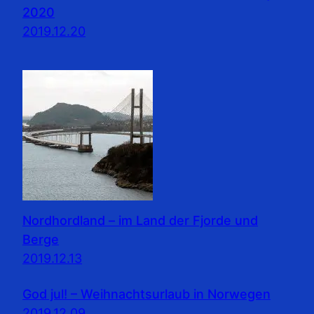
2020
2019.12.20
Nordhordland – im Land der Fjorde und
Berge
2019.12.13
God jul! – Weihnachtsurlaub in Norwegen
2019.12.09