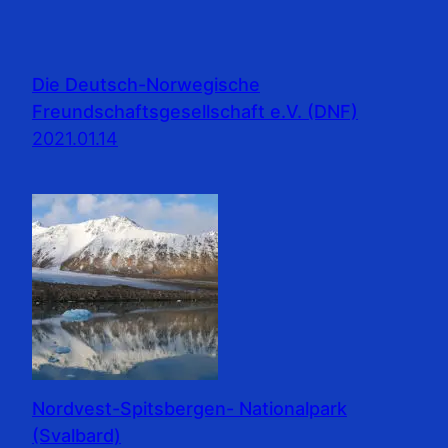
Die Deutsch-Norwegische
Freundschaftsgesellschaft e.V. (DNF)
2021.01.14
Nordvest-Spitsbergen- Nationalpark
(Svalbard)