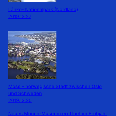
Láhko- Nationalpark (Nordland)
2019.12.27
Moss – norwegische Stadt zwischen Oslo
und Schweden
2019.12.20
Neues Munch-Museum eröffnet im Frühjahr