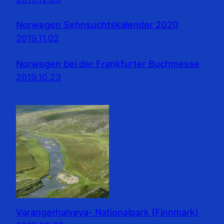
Norwegen Sehnsuchtskalender 2020
2019.11.02
Norwegen bei der Frankfurter Buchmesse
2019.10.23
Varangerhalvøya- Nationalpark (Finnmark)