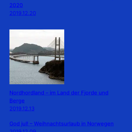
2020
2019.12.20
Nordhordland – im Land der Fjorde und
Berge
2019.12.13
God jul! – Weihnachtsurlaub in Norwegen
2019.12.09