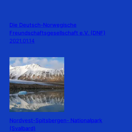
Die Deutsch-Norwegische
Freundschaftsgesellschaft e.V. (DNF)
2021.01.14
Nordvest-Spitsbergen- Nationalpark
(Svalbard)