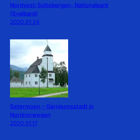
Nordvest-Spitsbergen- Nationalpark
(Svalbard)
2020.01.24
Setermoen – Garnisonsstadt in
Nordnorwegen
2020.01.17