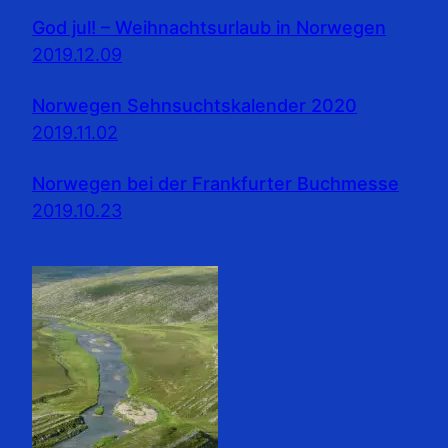
God jul! – Weihnachtsurlaub in Norwegen
2019.12.09
Norwegen Sehnsuchtskalender 2020
2019.11.02
Norwegen bei der Frankfurter Buchmesse
2019.10.23