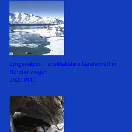
Lyngenalpen – spektakuläre Landschaft in
Nordnorwegen
2020.01.10