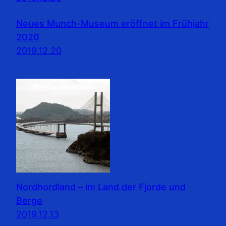
Neues Munch-Museum eröffnet im Frühjahr
2020
2019.12.20
Nordhordland – im Land der Fjorde und
Berge
2019.12.13