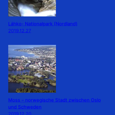
Láhko- Nationalpark (Nordland)
2019.12.27
Moss – norwegische Stadt zwischen Oslo
und Schweden
2019.12.20