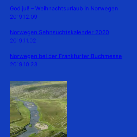
God jul! – Weihnachtsurlaub in Norwegen
2019.12.09
Norwegen Sehnsuchtskalender 2020
2019.11.02
Norwegen bei der Frankfurter Buchmesse
2019.10.23