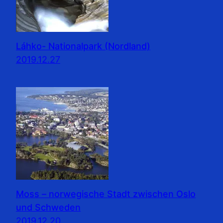
Láhko- Nationalpark (Nordland)
2019.12.27
Moss – norwegische Stadt zwischen Oslo
und Schweden
2019.12.20