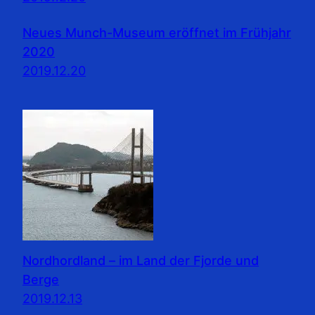
Neues Munch-Museum eröffnet im Frühjahr
2020
2019.12.20
Nordhordland – im Land der Fjorde und
Berge
2019.12.13