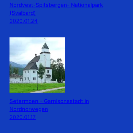
Nordvest-Spitsbergen- Nationalpark
(Svalbard)
2020.01.24
Setermoen – Garnisonsstadt in
Nordnorwegen
2020.01.17