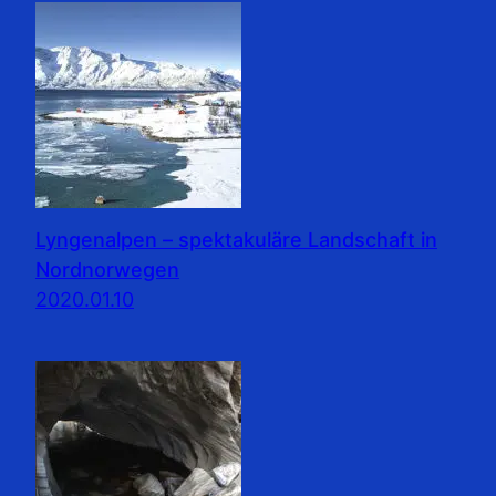
Lyngenalpen – spektakuläre Landschaft in
Nordnorwegen
2020.01.10