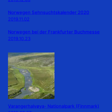
Norwegen Sehnsuchtskalender 2020
2019.11.02
Norwegen bei der Frankfurter Buchmesse
2019.10.23
Varangerhalvøya- Nationalpark (Finnmark)