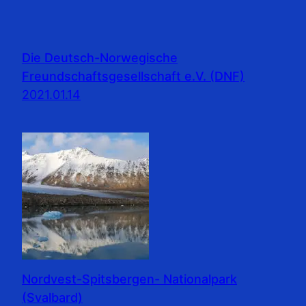
Die Deutsch-Norwegische
Freundschaftsgesellschaft e.V. (DNF)
2021.01.14
Nordvest-Spitsbergen- Nationalpark
(Svalbard)