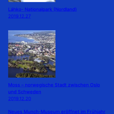
Láhko- Nationalpark (Nordland)
2019.12.27
Moss – norwegische Stadt zwischen Oslo
und Schweden
2019.12.20
Neues Munch-Museum eröffnet im Frühjahr