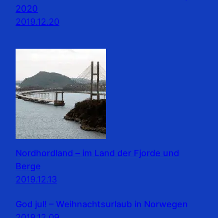
2020
2019.12.20
Nordhordland – im Land der Fjorde und
Berge
2019.12.13
God jul! – Weihnachtsurlaub in Norwegen
2019.12.09