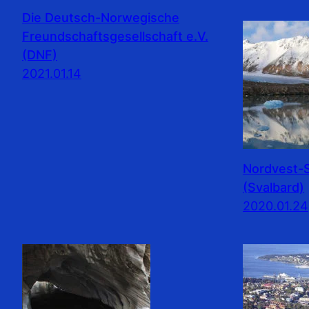
Die Deutsch-Norwegische
Freundschaftsgesellschaft e.V.
(DNF)
2021.01.14
Nordvest-S
(Svalbard)
2020.01.24