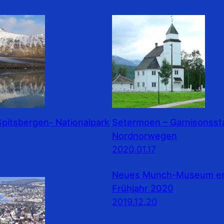
pitsbergen- Nationalpark
Setermoen – Garnisonssta
Nordnorwegen
2020.01.17
Neues Munch-Museum erö
Frühjahr 2020
2019.12.20