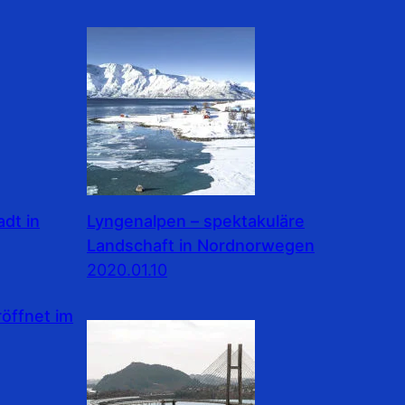
dt in
Lyngenalpen – spektakuläre
Landschaft in Nordnorwegen
2020.01.10
ffnet im