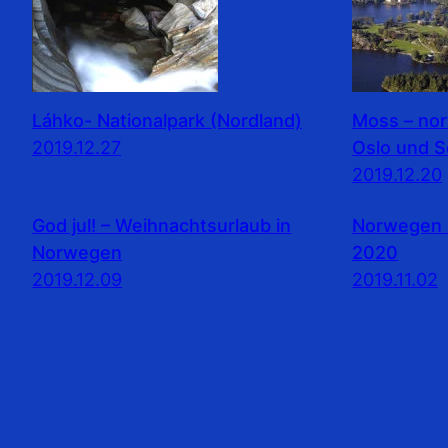
Láhko- Nationalpark (Nordland)
Moss – no
2019.12.27
Oslo und 
2019.12.20
God jul! – Weihnachtsurlaub in
Norwegen 
Norwegen
2020
2019.12.09
2019.11.02