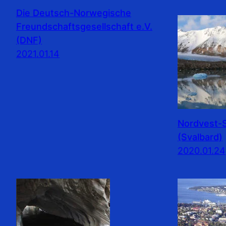
Die Deutsch-Norwegische
Freundschaftsgesellschaft e.V.
(DNF)
2021.01.14
Nordvest-S
(Svalbard)
2020.01.24