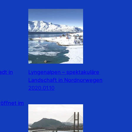
dt in
Lyngenalpen – spektakuläre
Landschaft in Nordnorwegen
2020.01.10
ffnet im