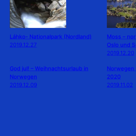
Láhko- Nationalpark (Nordland)
Moss – no
2019.12.27
Oslo und 
2019.12.20
God jul! – Weihnachtsurlaub in
Norwegen 
Norwegen
2020
2019.12.09
2019.11.02