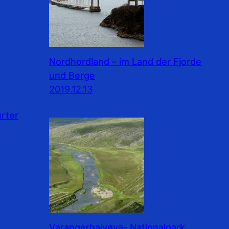
Nordhordland – im Land der Fjorde
und Berge
2019.12.13
rter
Varangerhalvøya- Nationalpark