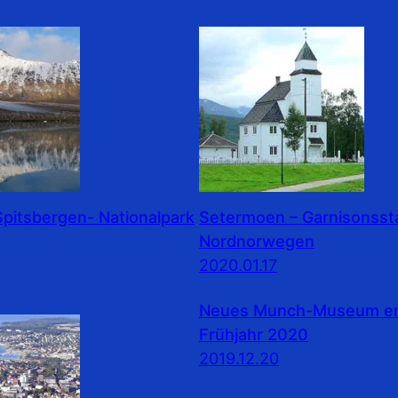
pitsbergen- Nationalpark
Setermoen – Garnisonssta
Nordnorwegen
2020.01.17
Neues Munch-Museum erö
Frühjahr 2020
2019.12.20