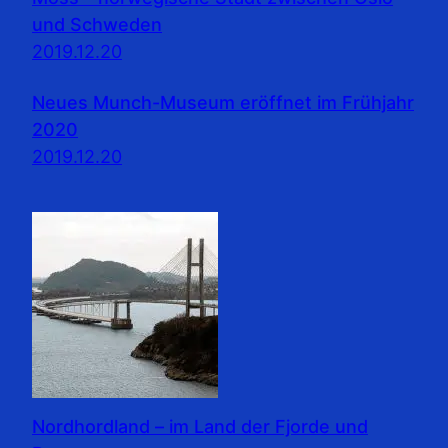
und Schweden
2019.12.20
Neues Munch-Museum eröffnet im Frühjahr
2020
2019.12.20
Nordhordland – im Land der Fjorde und