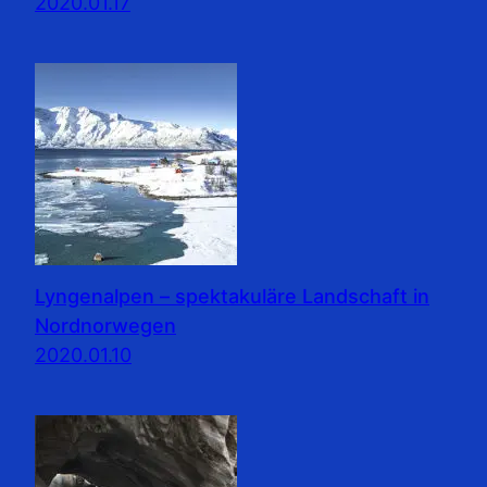
2020.01.17
Lyngenalpen – spektakuläre Landschaft in
Nordnorwegen
2020.01.10