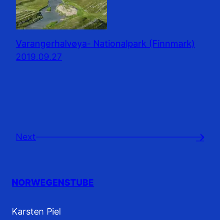
Varangerhalvøya- Nationalpark (Finnmark)
2019.09.27
Next
→
NORWEGENSTUBE
Karsten Piel