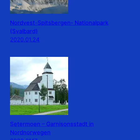
Nordvest-Spitsbergen- Nationalpark
(Svalbard)
2020.01.24
Setermoen – Garnisonsstadt in
Nordnorwegen