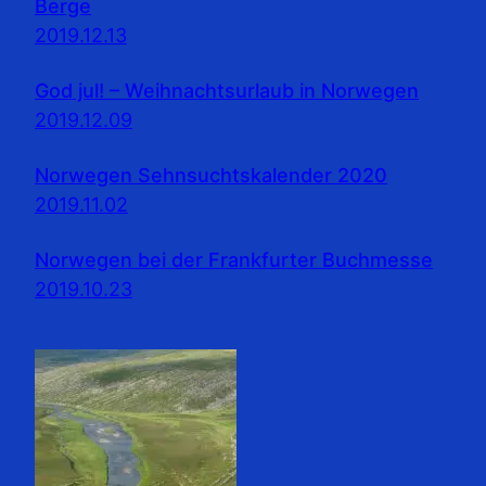
Berge
2019.12.13
God jul! – Weihnachtsurlaub in Norwegen
2019.12.09
Norwegen Sehnsuchtskalender 2020
2019.11.02
Norwegen bei der Frankfurter Buchmesse
2019.10.23