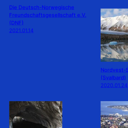
Die Deutsch-Norwegische
Freundschaftsgesellschaft e.V.
(DNF)
2021.01.14
Nordvest-S
(Svalbard)
2020.01.24