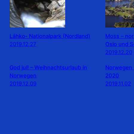
Láhko- Nationalpark (Nordland)
Moss – no
2019.12.27
Oslo und 
2019.12.20
God jul! – Weihnachtsurlaub in
Norwegen 
Norwegen
2020
2019.12.09
2019.11.02