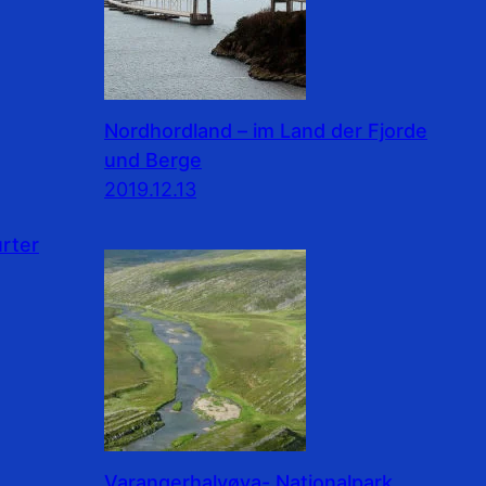
Nordhordland – im Land der Fjorde
und Berge
2019.12.13
rter
Varangerhalvøya- Nationalpark