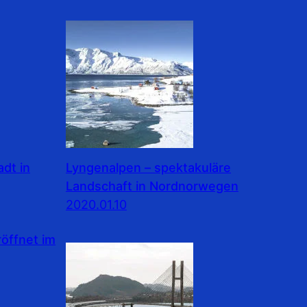
dt in
Lyngenalpen – spektakuläre
Landschaft in Nordnorwegen
2020.01.10
ffnet im