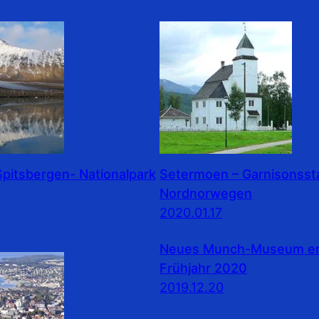
pitsbergen- Nationalpark
Setermoen – Garnisonssta
Nordnorwegen
2020.01.17
Neues Munch-Museum erö
Frühjahr 2020
2019.12.20