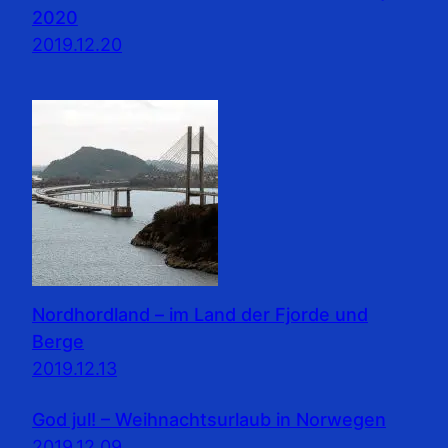
2020
2019.12.20
Nordhordland – im Land der Fjorde und
Berge
2019.12.13
God jul! – Weihnachtsurlaub in Norwegen
2019.12.09