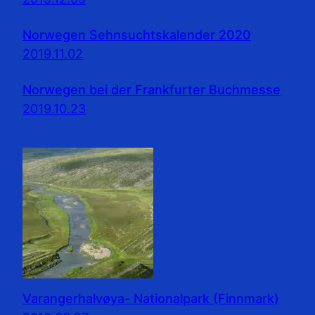
Norwegen Sehnsuchtskalender 2020
2019.11.02
Norwegen bei der Frankfurter Buchmesse
2019.10.23
Varangerhalvøya- Nationalpark (Finnmark)