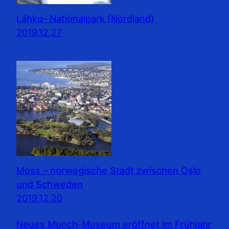
Láhko- Nationalpark (Nordland)
2019.12.27
Moss – norwegische Stadt zwischen Oslo
und Schweden
2019.12.20
Neues Munch-Museum eröffnet im Frühjahr