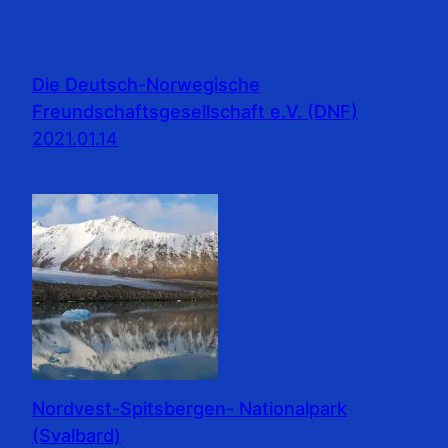
Die Deutsch-Norwegische
Freundschaftsgesellschaft e.V. (DNF)
2021.01.14
Nordvest-Spitsbergen- Nationalpark
(Svalbard)