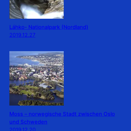
Láhko- Nationalpark (Nordland)
2019.12.27
Moss – norwegische Stadt zwischen Oslo
und Schweden
2019.12.20