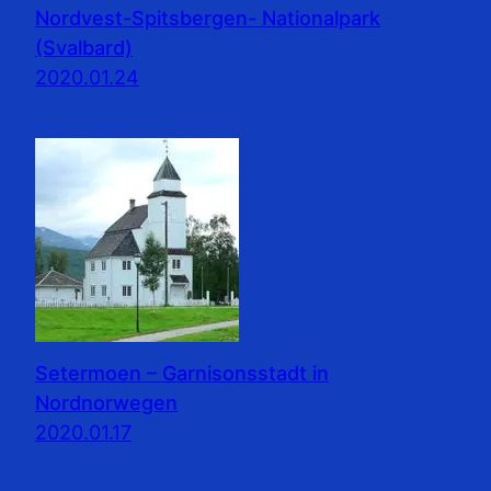
Nordvest-Spitsbergen- Nationalpark
(Svalbard)
2020.01.24
Setermoen – Garnisonsstadt in
Nordnorwegen
2020.01.17