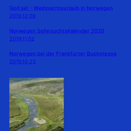
God jul! – Weihnachtsurlaub in Norwegen
2019.12.09
Norwegen Sehnsuchtskalender 2020
2019.11.02
Norwegen bei der Frankfurter Buchmesse
2019.10.23