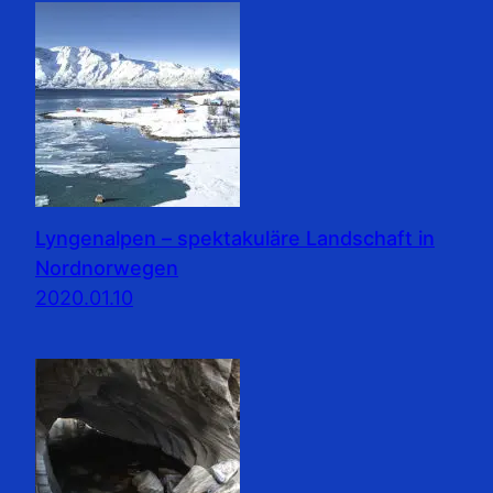
Lyngenalpen – spektakuläre Landschaft in
Nordnorwegen
2020.01.10