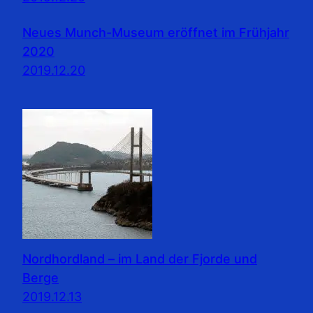
Neues Munch-Museum eröffnet im Frühjahr
2020
2019.12.20
Nordhordland – im Land der Fjorde und
Berge
2019.12.13