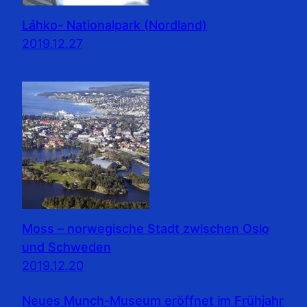
Láhko- Nationalpark (Nordland)
2019.12.27
Moss – norwegische Stadt zwischen Oslo
und Schweden
2019.12.20
Neues Munch-Museum eröffnet im Frühjahr