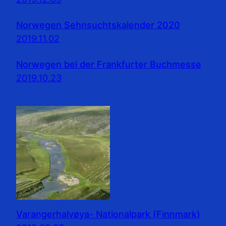
Norwegen Sehnsuchtskalender 2020
2019.11.02
Norwegen bei der Frankfurter Buchmesse
2019.10.23
Varangerhalvøya- Nationalpark (Finnmark)