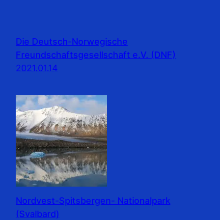
Die Deutsch-Norwegische
Freundschaftsgesellschaft e.V. (DNF)
2021.01.14
Nordvest-Spitsbergen- Nationalpark
(Svalbard)