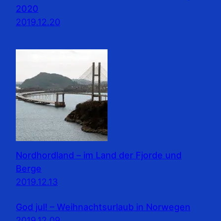
2020
2019.12.20
Nordhordland – im Land der Fjorde und
Berge
2019.12.13
God jul! – Weihnachtsurlaub in Norwegen
2019.12.09