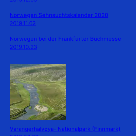
Norwegen Sehnsuchtskalender 2020
2019.11.02
Norwegen bei der Frankfurter Buchmesse
2019.10.23
Varangerhalvøya- Nationalpark (Finnmark)