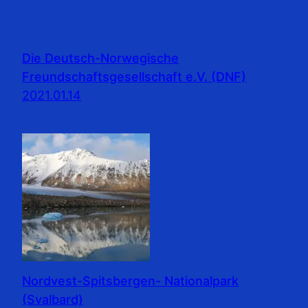
Die Deutsch-Norwegische
Freundschaftsgesellschaft e.V. (DNF)
2021.01.14
Nordvest-Spitsbergen- Nationalpark
(Svalbard)