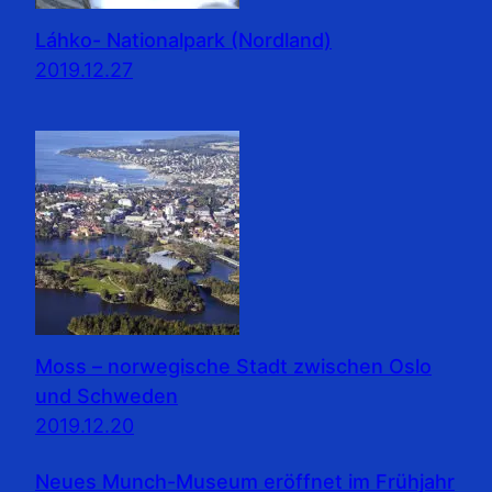
Láhko- Nationalpark (Nordland)
2019.12.27
Moss – norwegische Stadt zwischen Oslo
und Schweden
2019.12.20
Neues Munch-Museum eröffnet im Frühjahr