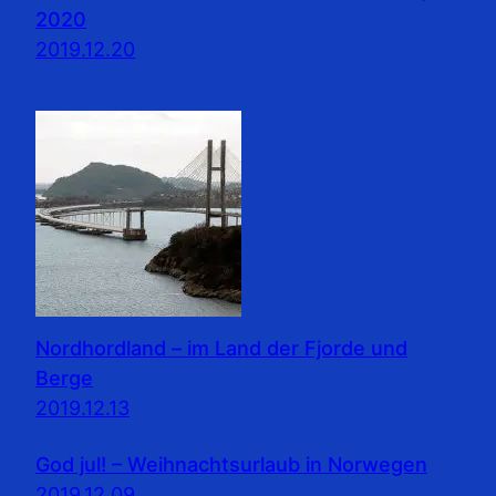
2020
2019.12.20
Nordhordland – im Land der Fjorde und
Berge
2019.12.13
God jul! – Weihnachtsurlaub in Norwegen
2019.12.09