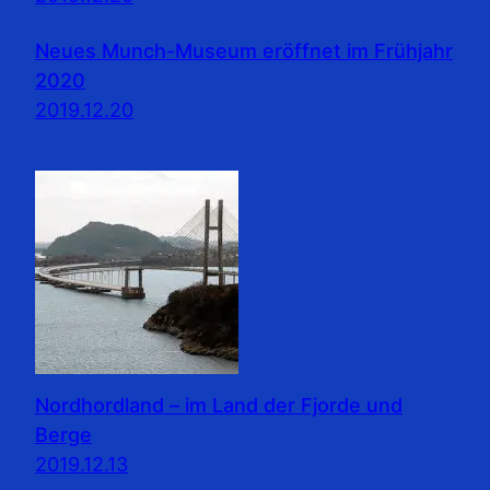
Neues Munch-Museum eröffnet im Frühjahr
2020
2019.12.20
Nordhordland – im Land der Fjorde und
Berge
2019.12.13