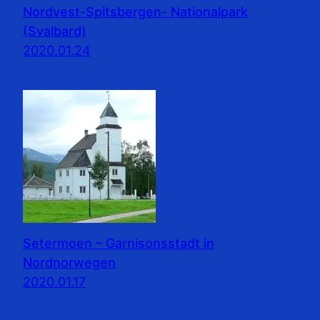
Nordvest-Spitsbergen- Nationalpark
(Svalbard)
2020.01.24
Setermoen – Garnisonsstadt in
Nordnorwegen
2020.01.17