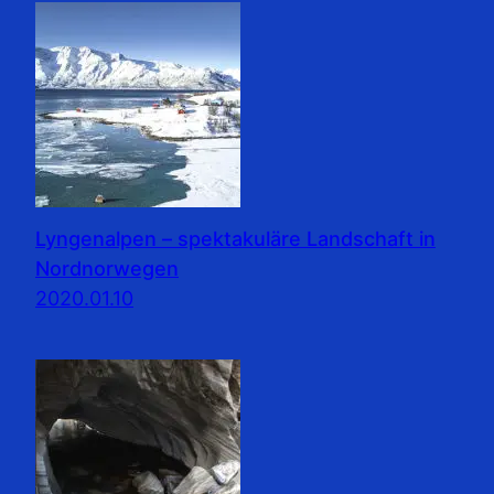
Lyngenalpen – spektakuläre Landschaft in
Nordnorwegen
2020.01.10