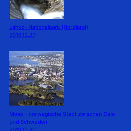
Láhko- Nationalpark (Nordland)
2019.12.27
Moss – norwegische Stadt zwischen Oslo
und Schweden
2019.12.20