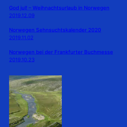
God jul! – Weihnachtsurlaub in Norwegen
2019.12.09
Norwegen Sehnsuchtskalender 2020
2019.11.02
Norwegen bei der Frankfurter Buchmesse
2019.10.23