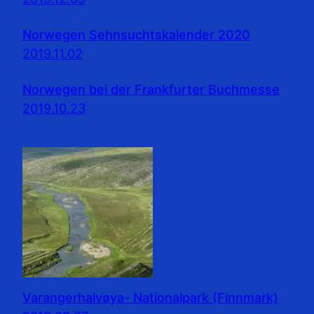
Norwegen Sehnsuchtskalender 2020
2019.11.02
Norwegen bei der Frankfurter Buchmesse
2019.10.23
Varangerhalvøya- Nationalpark (Finnmark)