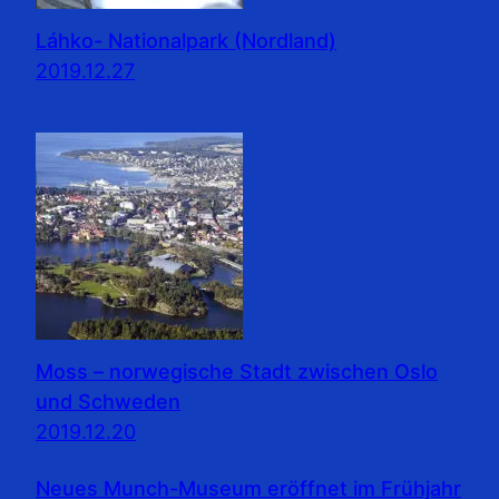
Láhko- Nationalpark (Nordland)
2019.12.27
Moss – norwegische Stadt zwischen Oslo
und Schweden
2019.12.20
Neues Munch-Museum eröffnet im Frühjahr