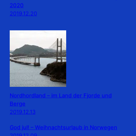
2020
2019.12.20
Nordhordland – im Land der Fjorde und
Berge
2019.12.13
God jul! – Weihnachtsurlaub in Norwegen
2019.12.09