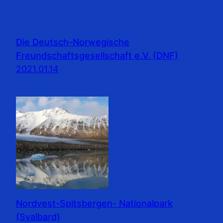
Die Deutsch-Norwegische
Freundschaftsgesellschaft e.V. (DNF)
2021.01.14
Nordvest-Spitsbergen- Nationalpark
(Svalbard)