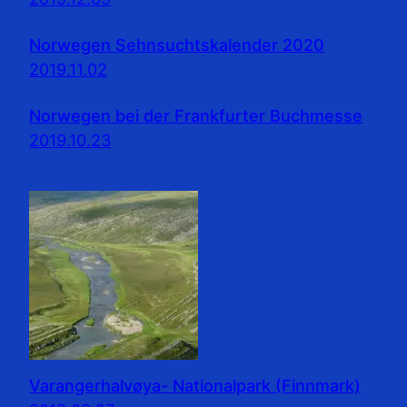
Norwegen Sehnsuchtskalender 2020
2019.11.02
Norwegen bei der Frankfurter Buchmesse
2019.10.23
Varangerhalvøya- Nationalpark (Finnmark)