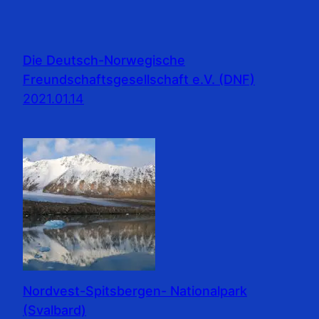
Die Deutsch-Norwegische
Freundschaftsgesellschaft e.V. (DNF)
2021.01.14
Nordvest-Spitsbergen- Nationalpark
(Svalbard)