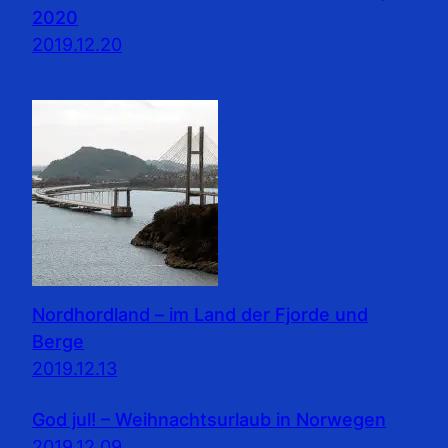
2020
2019.12.20
Nordhordland – im Land der Fjorde und
Berge
2019.12.13
God jul! – Weihnachtsurlaub in Norwegen
2019.12.09