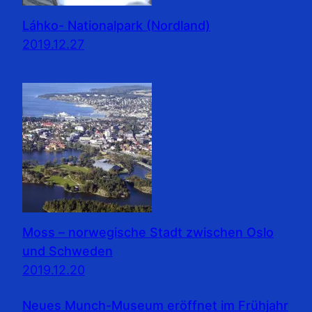
Láhko- Nationalpark (Nordland)
2019.12.27
Moss – norwegische Stadt zwischen Oslo
und Schweden
2019.12.20
Neues Munch-Museum eröffnet im Frühjahr