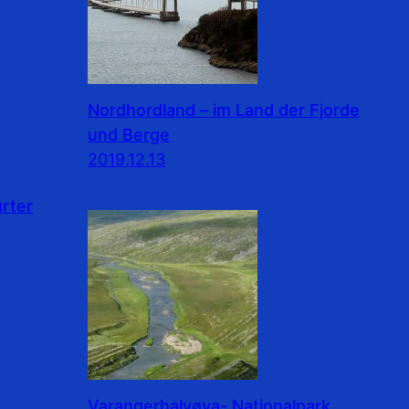
Nordhordland – im Land der Fjorde
und Berge
2019.12.13
rter
Varangerhalvøya- Nationalpark