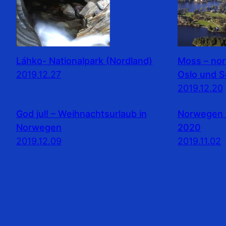
Láhko- Nationalpark (Nordland)
Moss – no
2019.12.27
Oslo und 
2019.12.20
God jul! – Weihnachtsurlaub in
Norwegen 
Norwegen
2020
2019.12.09
2019.11.02