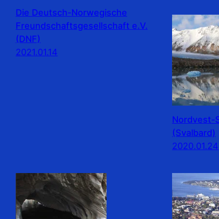
Die Deutsch-Norwegische
Freundschaftsgesellschaft e.V.
(DNF)
2021.01.14
Nordvest-S
(Svalbard)
2020.01.24