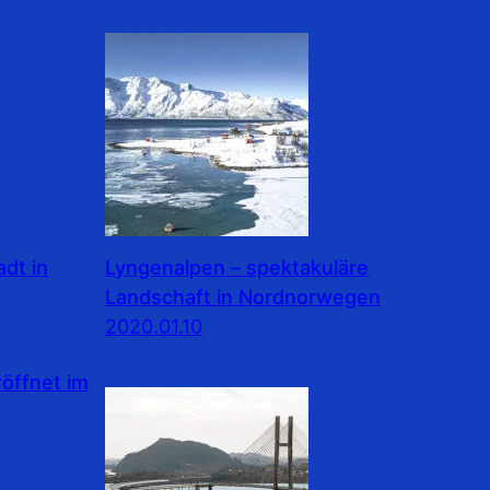
dt in
Lyngenalpen – spektakuläre
Landschaft in Nordnorwegen
2020.01.10
ffnet im