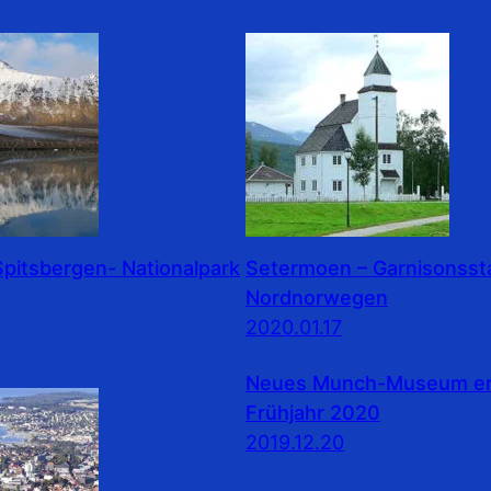
pitsbergen- Nationalpark
Setermoen – Garnisonssta
Nordnorwegen
2020.01.17
Neues Munch-Museum erö
Frühjahr 2020
2019.12.20