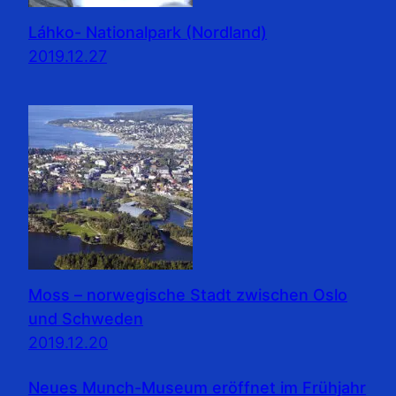
Láhko- Nationalpark (Nordland)
2019.12.27
Moss – norwegische Stadt zwischen Oslo
und Schweden
2019.12.20
Neues Munch-Museum eröffnet im Frühjahr