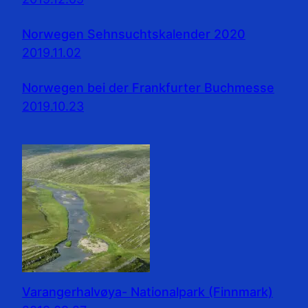
Norwegen Sehnsuchtskalender 2020
2019.11.02
Norwegen bei der Frankfurter Buchmesse
2019.10.23
Varangerhalvøya- Nationalpark (Finnmark)