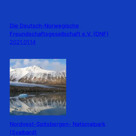
Die Deutsch-Norwegische
Freundschaftsgesellschaft e.V. (DNF)
2021.01.14
Nordvest-Spitsbergen- Nationalpark
(Svalbard)