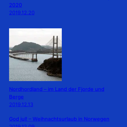
2020
2019.12.20
Nordhordland – im Land der Fjorde und
Berge
2019.12.13
God jul! – Weihnachtsurlaub in Norwegen
2019.12.09