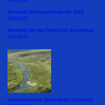
Norwegen Sehnsuchtskalender 2020
2019.11.02
Norwegen bei der Frankfurter Buchmesse
2019.10.23
Varangerhalvøya- Nationalpark (Finnmark)