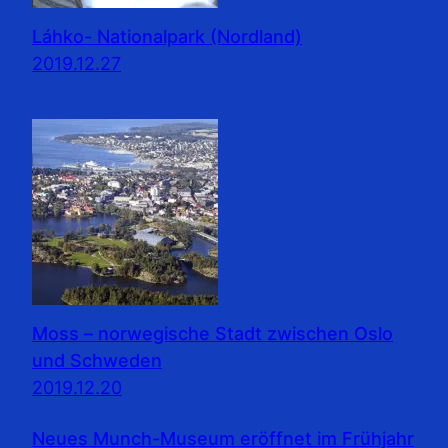
Láhko- Nationalpark (Nordland)
2019.12.27
Moss – norwegische Stadt zwischen Oslo
und Schweden
2019.12.20
Neues Munch-Museum eröffnet im Frühjahr