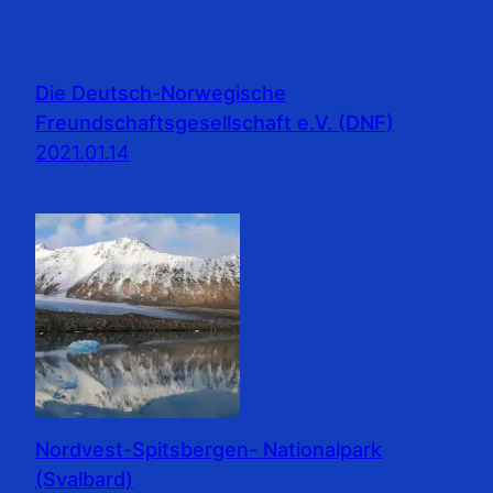
Die Deutsch-Norwegische
Freundschaftsgesellschaft e.V. (DNF)
2021.01.14
Nordvest-Spitsbergen- Nationalpark
(Svalbard)