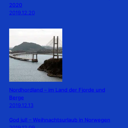
2020
2019.12.20
Nordhordland – im Land der Fjorde und
Berge
2019.12.13
God jul! – Weihnachtsurlaub in Norwegen
2019.12.09