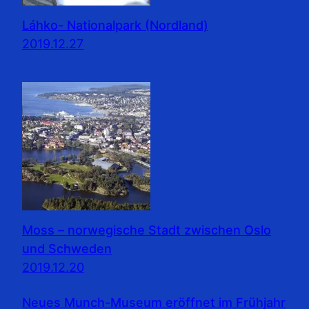
Láhko- Nationalpark (Nordland)
2019.12.27
Moss – norwegische Stadt zwischen Oslo
und Schweden
2019.12.20
Neues Munch-Museum eröffnet im Frühjahr