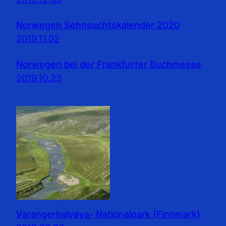
Norwegen Sehnsuchtskalender 2020
2019.11.02
Norwegen bei der Frankfurter Buchmesse
2019.10.23
Varangerhalvøya- Nationalpark (Finnmark)