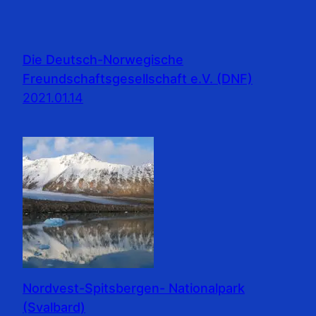
Die Deutsch-Norwegische
Freundschaftsgesellschaft e.V. (DNF)
2021.01.14
Nordvest-Spitsbergen- Nationalpark
(Svalbard)