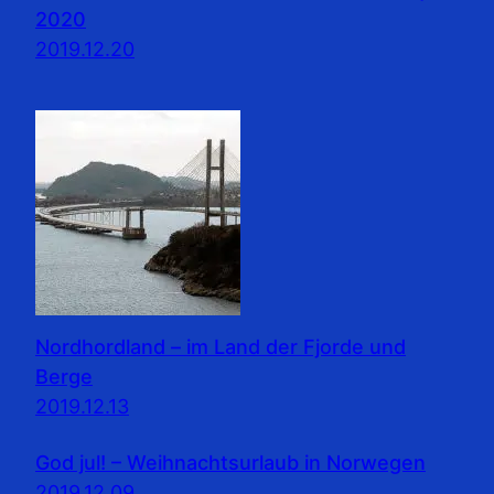
2020
2019.12.20
Nordhordland – im Land der Fjorde und
Berge
2019.12.13
God jul! – Weihnachtsurlaub in Norwegen
2019.12.09