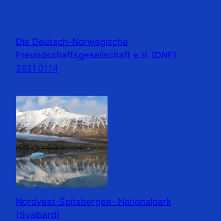
Die Deutsch-Norwegische
Freundschaftsgesellschaft e.V. (DNF)
2021.01.14
Nordvest-Spitsbergen- Nationalpark
(Svalbard)