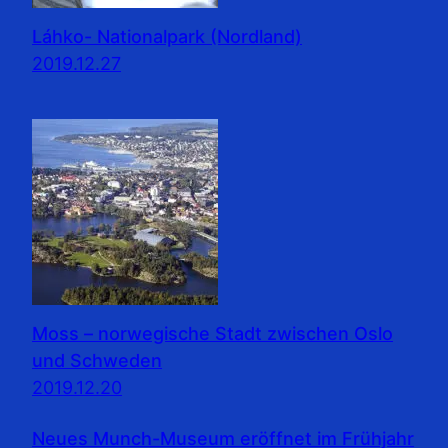
Láhko- Nationalpark (Nordland)
2019.12.27
Moss – norwegische Stadt zwischen Oslo
und Schweden
2019.12.20
Neues Munch-Museum eröffnet im Frühjahr