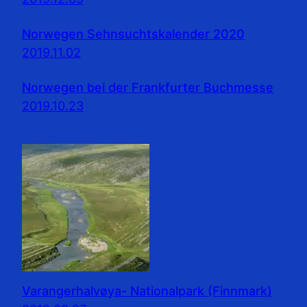
Norwegen Sehnsuchtskalender 2020
2019.11.02
Norwegen bei der Frankfurter Buchmesse
2019.10.23
Varangerhalvøya- Nationalpark (Finnmark)