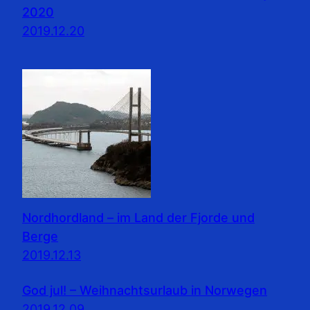
2020
2019.12.20
Nordhordland – im Land der Fjorde und
Berge
2019.12.13
God jul! – Weihnachtsurlaub in Norwegen
2019.12.09