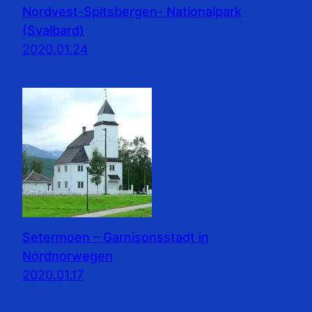
Nordvest-Spitsbergen- Nationalpark
(Svalbard)
2020.01.24
Setermoen – Garnisonsstadt in
Nordnorwegen
2020.01.17