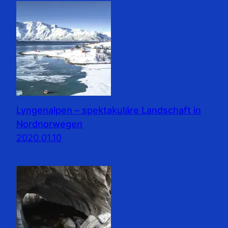
Lyngenalpen – spektakuläre Landschaft in
Nordnorwegen
2020.01.10