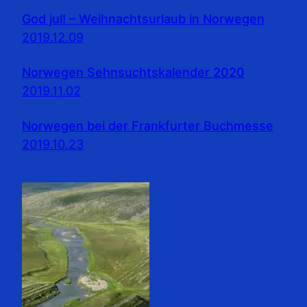
God jul! – Weihnachtsurlaub in Norwegen
2019.12.09
Norwegen Sehnsuchtskalender 2020
2019.11.02
Norwegen bei der Frankfurter Buchmesse
2019.10.23