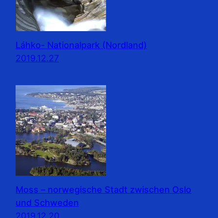
Láhko- Nationalpark (Nordland)
2019.12.27
Moss – norwegische Stadt zwischen Oslo
und Schweden
2019.12.20