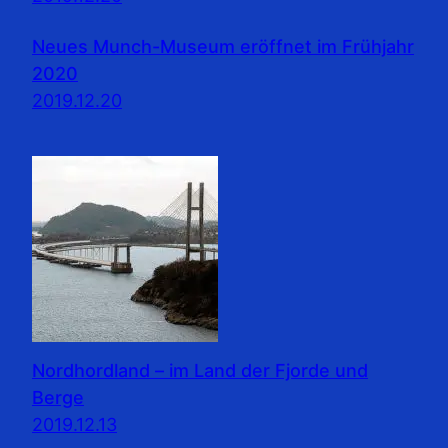
Neues Munch-Museum eröffnet im Frühjahr
2020
2019.12.20
Nordhordland – im Land der Fjorde und
Berge
2019.12.13