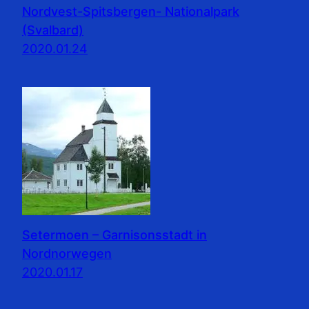
Nordvest-Spitsbergen- Nationalpark
(Svalbard)
2020.01.24
Setermoen – Garnisonsstadt in
Nordnorwegen
2020.01.17