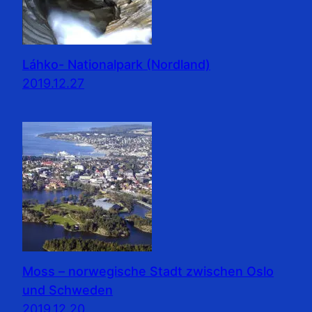
Láhko- Nationalpark (Nordland)
2019.12.27
Moss – norwegische Stadt zwischen Oslo
und Schweden
2019.12.20