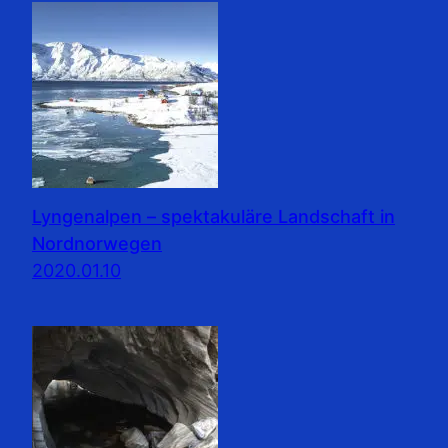
Lyngenalpen – spektakuläre Landschaft in
Nordnorwegen
2020.01.10