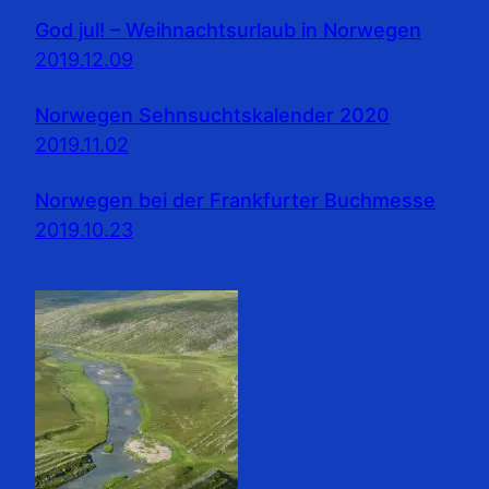
God jul! – Weihnachtsurlaub in Norwegen
2019.12.09
Norwegen Sehnsuchtskalender 2020
2019.11.02
Norwegen bei der Frankfurter Buchmesse
2019.10.23