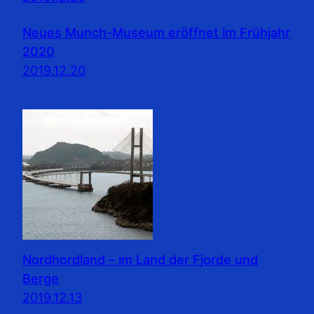
Neues Munch-Museum eröffnet im Frühjahr
2020
2019.12.20
Nordhordland – im Land der Fjorde und
Berge
2019.12.13