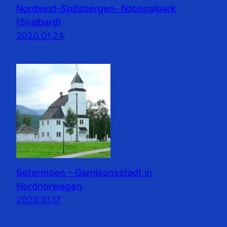
Nordvest-Spitsbergen- Nationalpark
(Svalbard)
2020.01.24
Setermoen – Garnisonsstadt in
Nordnorwegen
2020.01.17