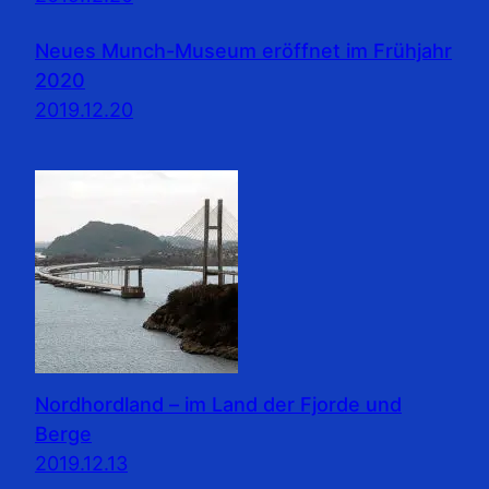
Neues Munch-Museum eröffnet im Frühjahr
2020
2019.12.20
Nordhordland – im Land der Fjorde und
Berge
2019.12.13