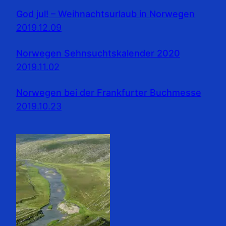
God jul! – Weihnachtsurlaub in Norwegen
2019.12.09
Norwegen Sehnsuchtskalender 2020
2019.11.02
Norwegen bei der Frankfurter Buchmesse
2019.10.23