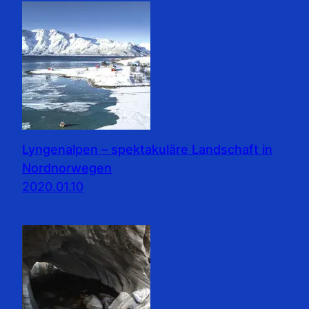
Lyngenalpen – spektakuläre Landschaft in
Nordnorwegen
2020.01.10