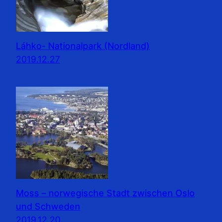
Láhko- Nationalpark (Nordland)
2019.12.27
Moss – norwegische Stadt zwischen Oslo
und Schweden
2019.12.20