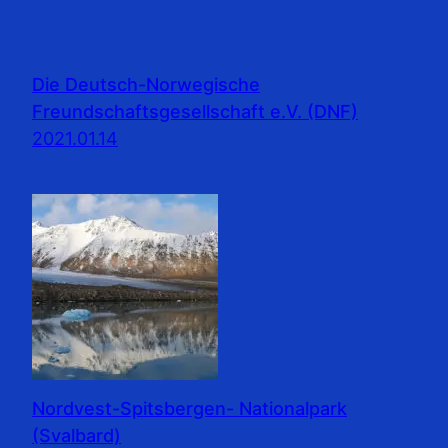
Die Deutsch-Norwegische
Freundschaftsgesellschaft e.V. (DNF)
2021.01.14
Nordvest-Spitsbergen- Nationalpark
(Svalbard)