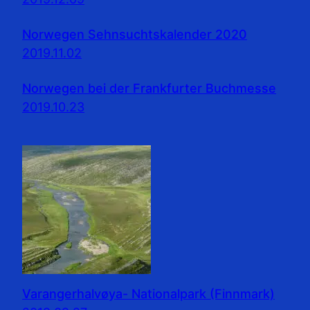
Norwegen Sehnsuchtskalender 2020
2019.11.02
Norwegen bei der Frankfurter Buchmesse
2019.10.23
Varangerhalvøya- Nationalpark (Finnmark)