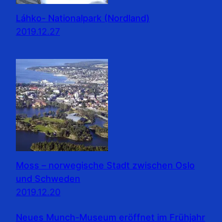
Láhko- Nationalpark (Nordland)
2019.12.27
Moss – norwegische Stadt zwischen Oslo
und Schweden
2019.12.20
Neues Munch-Museum eröffnet im Frühjahr