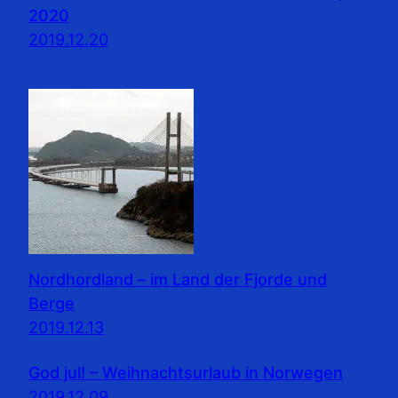
2020
2019.12.20
Nordhordland – im Land der Fjorde und
Berge
2019.12.13
God jul! – Weihnachtsurlaub in Norwegen
2019.12.09