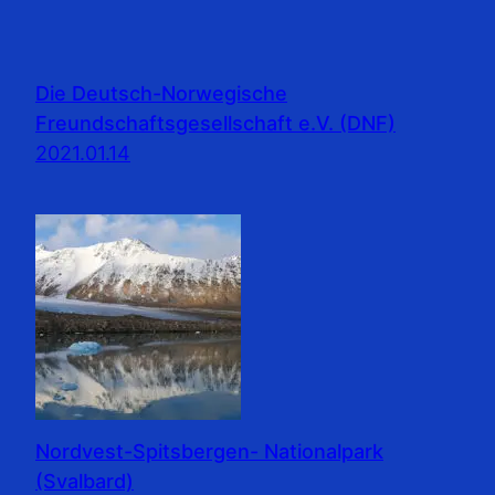
Die Deutsch-Norwegische
Freundschaftsgesellschaft e.V. (DNF)
2021.01.14
Nordvest-Spitsbergen- Nationalpark
(Svalbard)