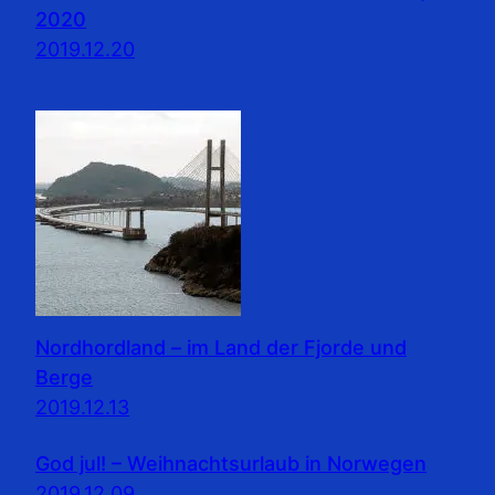
2020
2019.12.20
Nordhordland – im Land der Fjorde und
Berge
2019.12.13
God jul! – Weihnachtsurlaub in Norwegen
2019.12.09