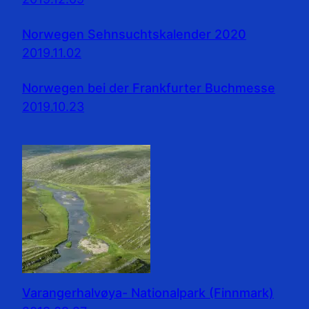
Norwegen Sehnsuchtskalender 2020
2019.11.02
Norwegen bei der Frankfurter Buchmesse
2019.10.23
Varangerhalvøya- Nationalpark (Finnmark)