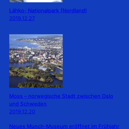
Láhko- Nationalpark (Nordland)
2019.12.27
Moss – norwegische Stadt zwischen Oslo
und Schweden
2019.12.20
Neues Munch-Museum eröffnet im Frühjahr