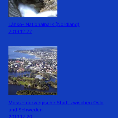
Láhko- Nationalpark (Nordland)
2019.12.27
Moss – norwegische Stadt zwischen Oslo
und Schweden
2019.12.20