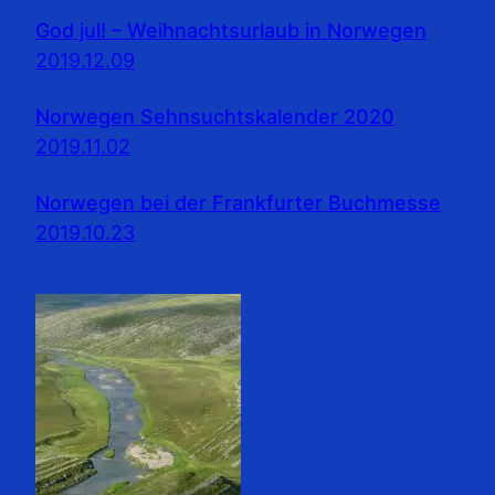
God jul! – Weihnachtsurlaub in Norwegen
2019.12.09
Norwegen Sehnsuchtskalender 2020
2019.11.02
Norwegen bei der Frankfurter Buchmesse
2019.10.23