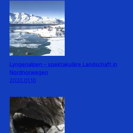
Lyngenalpen – spektakuläre Landschaft in
Nordnorwegen
2020.01.10