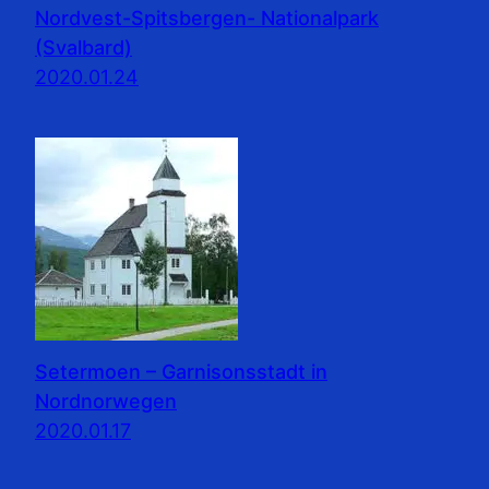
Nordvest-Spitsbergen- Nationalpark
(Svalbard)
2020.01.24
Setermoen – Garnisonsstadt in
Nordnorwegen
2020.01.17