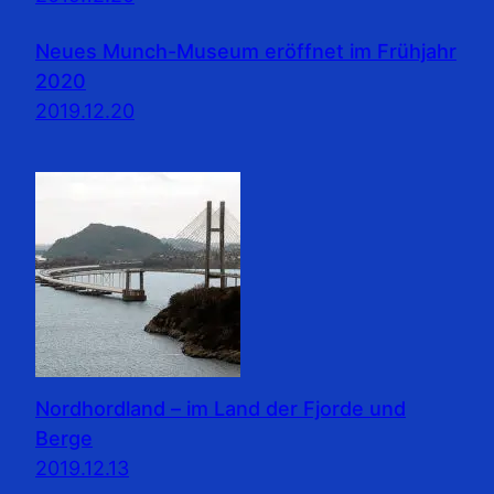
Neues Munch-Museum eröffnet im Frühjahr
2020
2019.12.20
Nordhordland – im Land der Fjorde und
Berge
2019.12.13