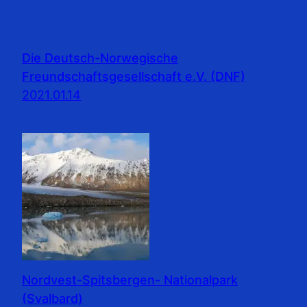
Die Deutsch-Norwegische
Freundschaftsgesellschaft e.V. (DNF)
2021.01.14
Nordvest-Spitsbergen- Nationalpark
(Svalbard)