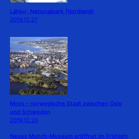
Láhko- Nationalpark (Nordland)
2019.12.27
Moss – norwegische Stadt zwischen Oslo
und Schweden
2019.12.20
Neues Munch-Museum eröffnet im Frühjahr