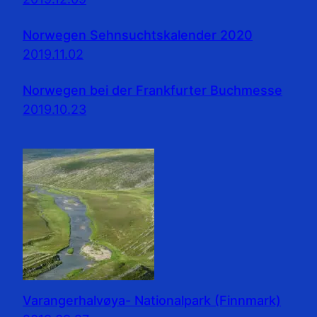
Norwegen Sehnsuchtskalender 2020
2019.11.02
Norwegen bei der Frankfurter Buchmesse
2019.10.23
Varangerhalvøya- Nationalpark (Finnmark)