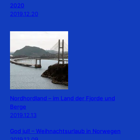
2020
2019.12.20
Nordhordland – im Land der Fjorde und
Berge
2019.12.13
God jul! – Weihnachtsurlaub in Norwegen
2019.12.09