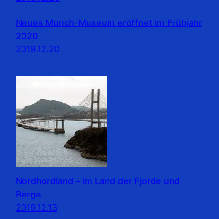
Neues Munch-Museum eröffnet im Frühjahr
2020
2019.12.20
Nordhordland – im Land der Fjorde und
Berge
2019.12.13