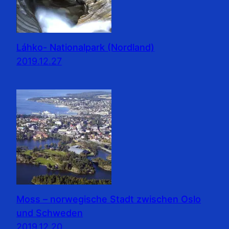
Láhko- Nationalpark (Nordland)
2019.12.27
Moss – norwegische Stadt zwischen Oslo
und Schweden
2019.12.20