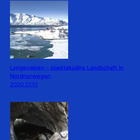
Lyngenalpen – spektakuläre Landschaft in
Nordnorwegen
2020.01.10