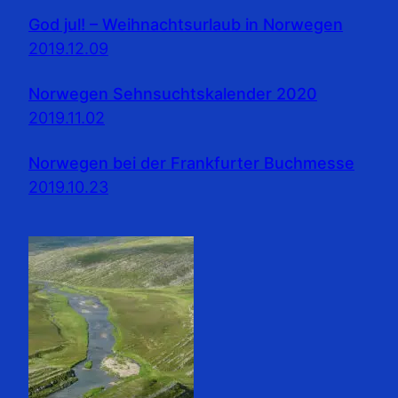
God jul! – Weihnachtsurlaub in Norwegen
2019.12.09
Norwegen Sehnsuchtskalender 2020
2019.11.02
Norwegen bei der Frankfurter Buchmesse
2019.10.23