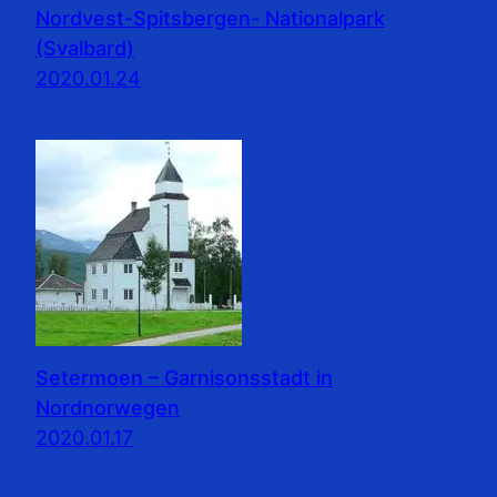
Nordvest-Spitsbergen- Nationalpark
(Svalbard)
2020.01.24
Setermoen – Garnisonsstadt in
Nordnorwegen
2020.01.17