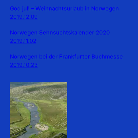
God jul! – Weihnachtsurlaub in Norwegen
2019.12.09
Norwegen Sehnsuchtskalender 2020
2019.11.02
Norwegen bei der Frankfurter Buchmesse
2019.10.23