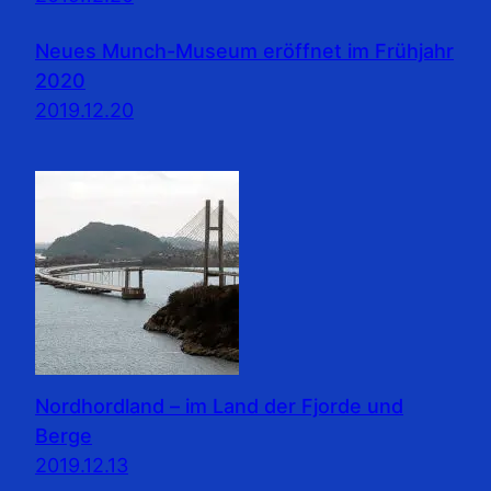
Neues Munch-Museum eröffnet im Frühjahr
2020
2019.12.20
Nordhordland – im Land der Fjorde und
Berge
2019.12.13