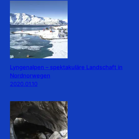
Lyngenalpen – spektakuläre Landschaft in
Nordnorwegen
2020.01.10