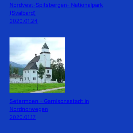
Nordvest-Spitsbergen- Nationalpark
(Svalbard)
2020.01.24
Setermoen – Garnisonsstadt in
Nordnorwegen
2020.01.17