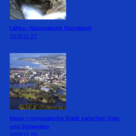
Láhko- Nationalpark (Nordland)
2019.12.27
Moss – norwegische Stadt zwischen Oslo
und Schweden
2019.12.20