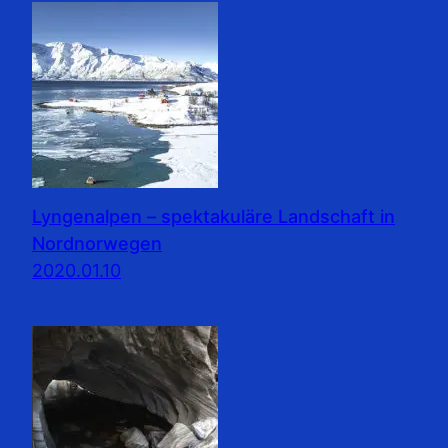
Lyngenalpen – spektakuläre Landschaft in
Nordnorwegen
2020.01.10