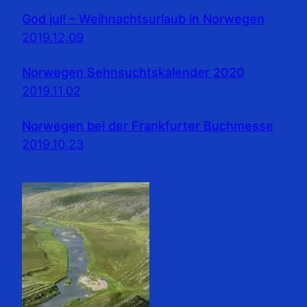
God jul! – Weihnachtsurlaub in Norwegen
2019.12.09
Norwegen Sehnsuchtskalender 2020
2019.11.02
Norwegen bei der Frankfurter Buchmesse
2019.10.23