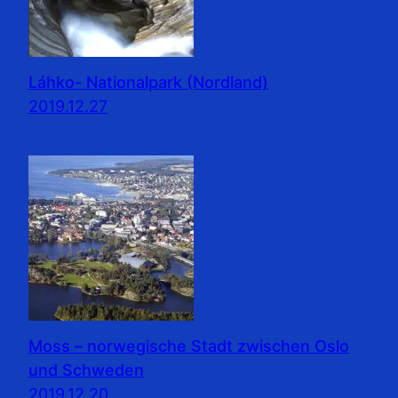
Láhko- Nationalpark (Nordland)
2019.12.27
Moss – norwegische Stadt zwischen Oslo
und Schweden
2019.12.20