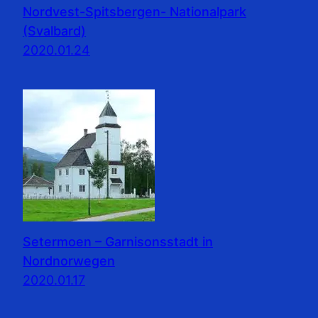
Nordvest-Spitsbergen- Nationalpark
(Svalbard)
2020.01.24
Setermoen – Garnisonsstadt in
Nordnorwegen
2020.01.17