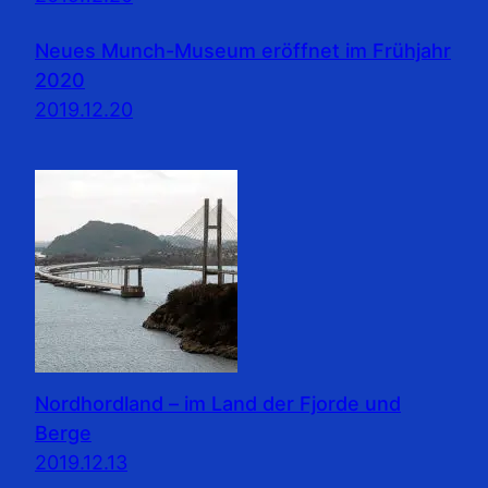
Neues Munch-Museum eröffnet im Frühjahr
2020
2019.12.20
Nordhordland – im Land der Fjorde und
Berge
2019.12.13