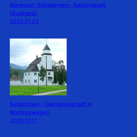
Nordvest-Spitsbergen- Nationalpark
(Svalbard)
2020.01.24
Setermoen – Garnisonsstadt in
Nordnorwegen
2020.01.17