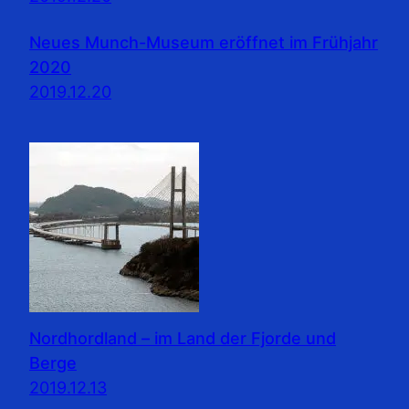
Neues Munch-Museum eröffnet im Frühjahr
2020
2019.12.20
Nordhordland – im Land der Fjorde und
Berge
2019.12.13