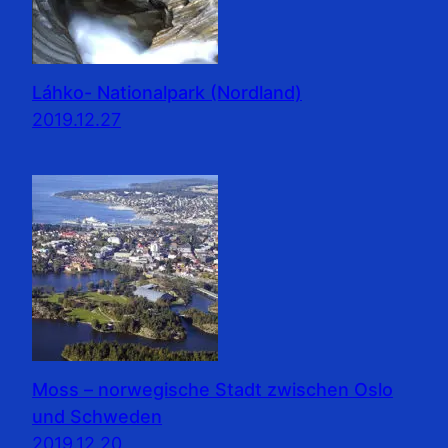
Láhko- Nationalpark (Nordland)
2019.12.27
Moss – norwegische Stadt zwischen Oslo
und Schweden
2019.12.20