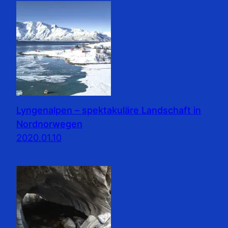
Lyngenalpen – spektakuläre Landschaft in
Nordnorwegen
2020.01.10