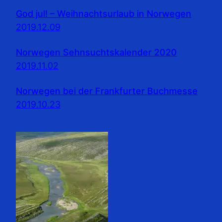
God jul! – Weihnachtsurlaub in Norwegen
2019.12.09
Norwegen Sehnsuchtskalender 2020
2019.11.02
Norwegen bei der Frankfurter Buchmesse
2019.10.23