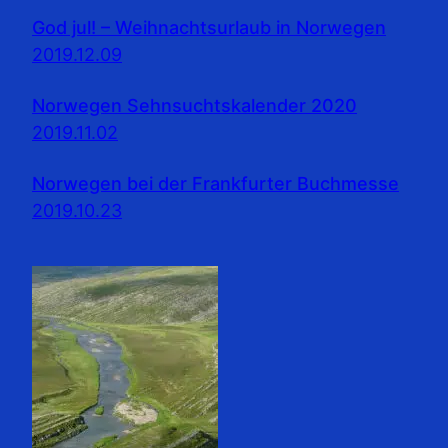
God jul! – Weihnachtsurlaub in Norwegen
2019.12.09
Norwegen Sehnsuchtskalender 2020
2019.11.02
Norwegen bei der Frankfurter Buchmesse
2019.10.23