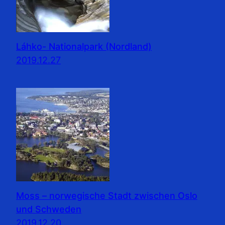
Láhko- Nationalpark (Nordland)
2019.12.27
Moss – norwegische Stadt zwischen Oslo
und Schweden
2019.12.20