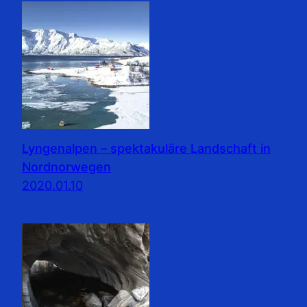
Lyngenalpen – spektakuläre Landschaft in
Nordnorwegen
2020.01.10