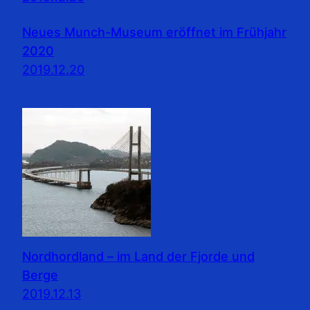
Neues Munch-Museum eröffnet im Frühjahr
2020
2019.12.20
Nordhordland – im Land der Fjorde und
Berge
2019.12.13