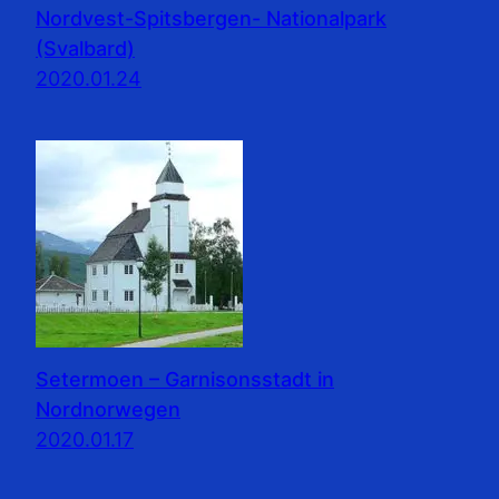
Nordvest-Spitsbergen- Nationalpark
(Svalbard)
2020.01.24
Setermoen – Garnisonsstadt in
Nordnorwegen
2020.01.17