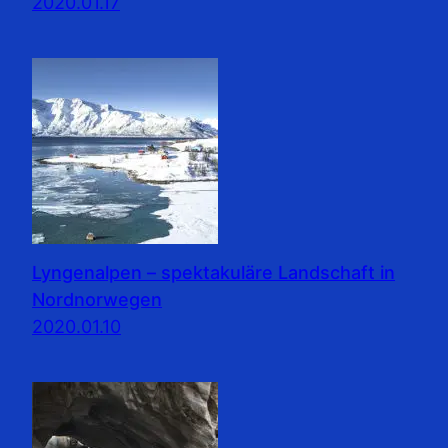
2020.01.17
Lyngenalpen – spektakuläre Landschaft in
Nordnorwegen
2020.01.10