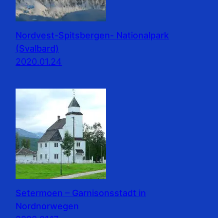
Nordvest-Spitsbergen- Nationalpark
(Svalbard)
2020.01.24
Setermoen – Garnisonsstadt in
Nordnorwegen