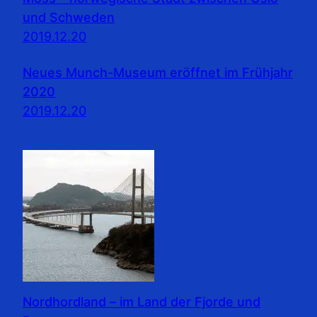
und Schweden
2019.12.20
Neues Munch-Museum eröffnet im Frühjahr
2020
2019.12.20
Nordhordland – im Land der Fjorde und