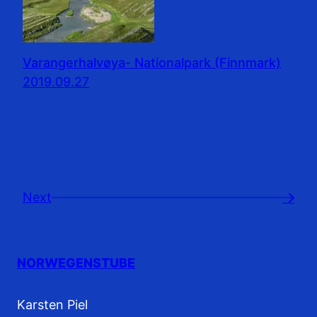
Varangerhalvøya- Nationalpark (Finnmark)
2019.09.27
Next
→
NORWEGENSTUBE
Karsten Piel