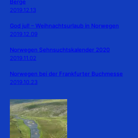
Berge
2019.12.13
God jul! – Weihnachtsurlaub in Norwegen
2019.12.09
Norwegen Sehnsuchtskalender 2020
2019.11.02
Norwegen bei der Frankfurter Buchmesse
2019.10.23