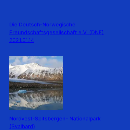
Die Deutsch-Norwegische
Freundschaftsgesellschaft e.V. (DNF)
2021.01.14
Nordvest-Spitsbergen- Nationalpark
(Svalbard)