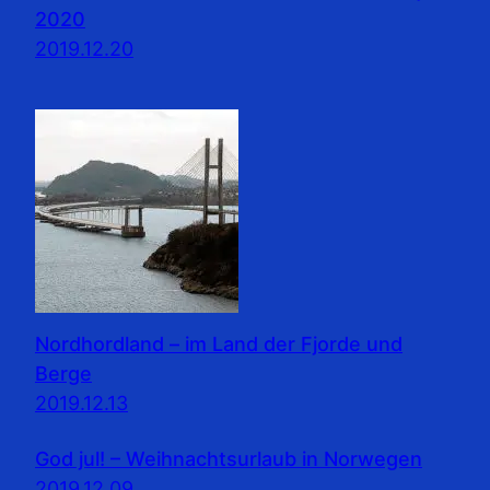
2020
2019.12.20
Nordhordland – im Land der Fjorde und
Berge
2019.12.13
God jul! – Weihnachtsurlaub in Norwegen
2019.12.09