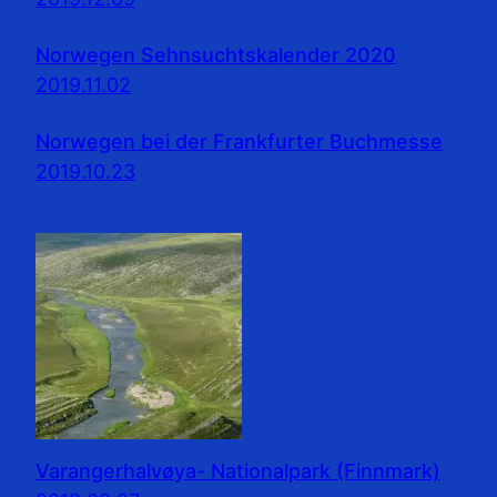
Norwegen Sehnsuchtskalender 2020
2019.11.02
Norwegen bei der Frankfurter Buchmesse
2019.10.23
Varangerhalvøya- Nationalpark (Finnmark)