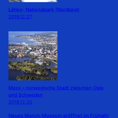
Láhko- Nationalpark (Nordland)
2019.12.27
Moss – norwegische Stadt zwischen Oslo
und Schweden
2019.12.20
Neues Munch-Museum eröffnet im Frühjahr