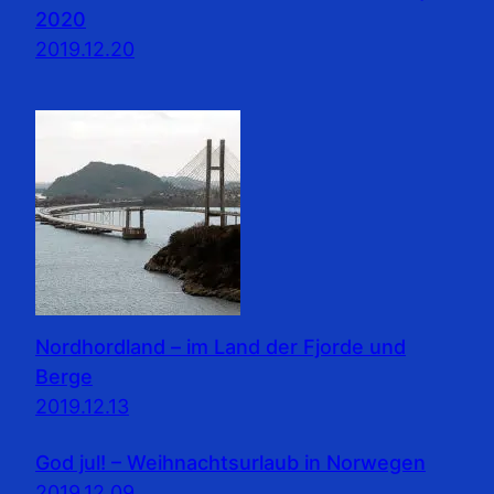
2020
2019.12.20
Nordhordland – im Land der Fjorde und
Berge
2019.12.13
God jul! – Weihnachtsurlaub in Norwegen
2019.12.09