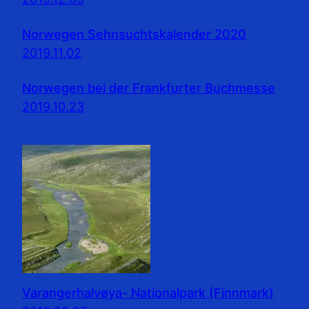
Norwegen Sehnsuchtskalender 2020
2019.11.02
Norwegen bei der Frankfurter Buchmesse
2019.10.23
Varangerhalvøya- Nationalpark (Finnmark)