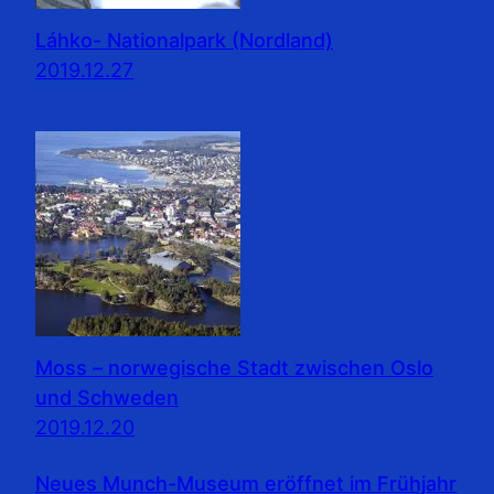
Láhko- Nationalpark (Nordland)
2019.12.27
Moss – norwegische Stadt zwischen Oslo
und Schweden
2019.12.20
Neues Munch-Museum eröffnet im Frühjahr