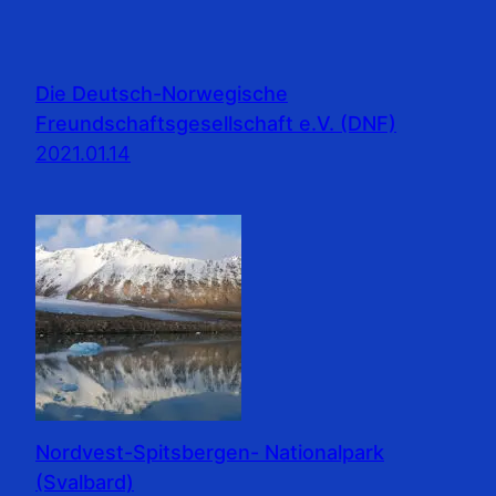
Die Deutsch-Norwegische
Freundschaftsgesellschaft e.V. (DNF)
2021.01.14
Nordvest-Spitsbergen- Nationalpark
(Svalbard)