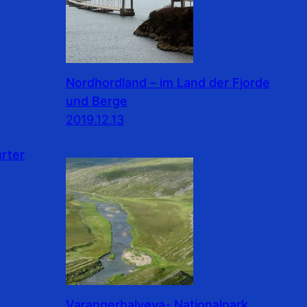
Nordhordland – im Land der Fjorde
und Berge
2019.12.13
rter
Varangerhalvøya- Nationalpark