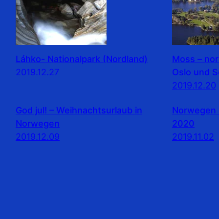
Láhko- Nationalpark (Nordland)
Moss – no
2019.12.27
Oslo und 
2019.12.20
God jul! – Weihnachtsurlaub in
Norwegen 
Norwegen
2020
2019.12.09
2019.11.02