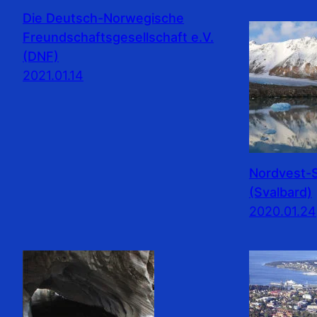
Die Deutsch-Norwegische
Freundschaftsgesellschaft e.V.
(DNF)
2021.01.14
Nordvest-S
(Svalbard)
2020.01.24