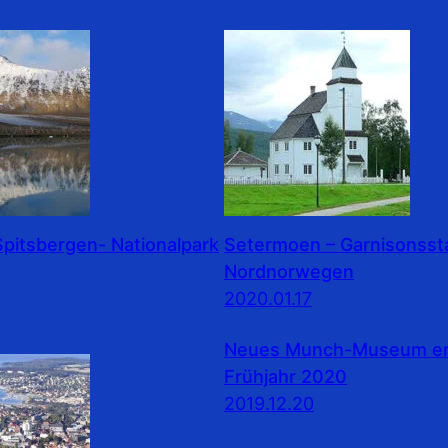
pitsbergen- Nationalpark
Setermoen – Garnisonssta
Nordnorwegen
2020.01.17
Neues Munch-Museum erö
Frühjahr 2020
2019.12.20