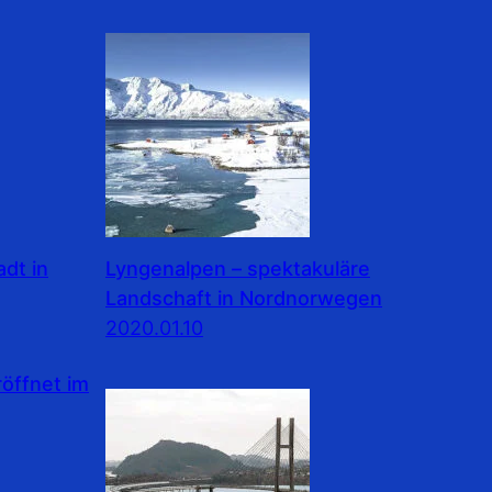
dt in
Lyngenalpen – spektakuläre
Landschaft in Nordnorwegen
2020.01.10
ffnet im