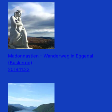
Madonnastien – Wanderweg in Eggedal
(Buskerud)
2018.11.22