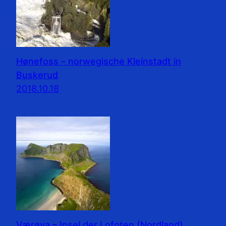
Hønefoss – norwegische Kleinstadt in
Buskerud
2018.10.18
Værøya – Insel der Lofoten (Nordland)