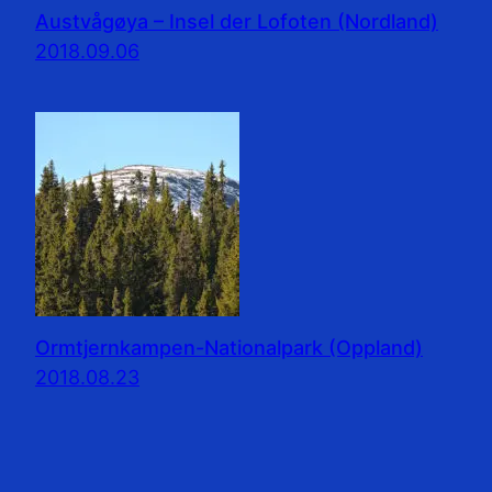
Austvågøya – Insel der Lofoten (Nordland)
2018.09.06
Ormtjernkampen-Nationalpark (Oppland)
2018.08.23