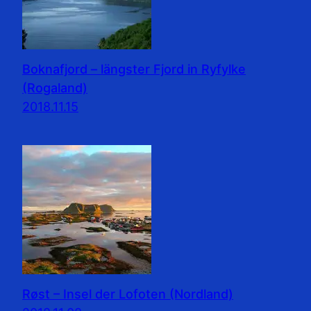
Boknafjord – längster Fjord in Ryfylke
(Rogaland)
2018.11.15
Røst – Insel der Lofoten (Nordland)