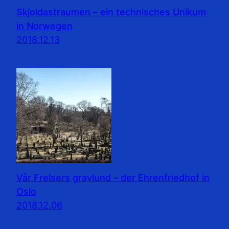
Skjoldastraumen – ein technisches Unikum
in Norwegen
2018.12.13
Vår Frelsers gravlund – der Ehrenfriedhof in
Oslo
2018.12.06