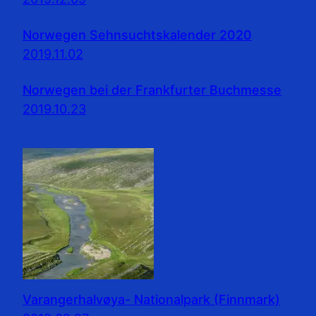
Norwegen Sehnsuchtskalender 2020
2019.11.02
Norwegen bei der Frankfurter Buchmesse
2019.10.23
Varangerhalvøya- Nationalpark (Finnmark)