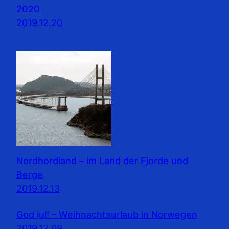
2020
2019.12.20
Nordhordland – im Land der Fjorde und
Berge
2019.12.13
God jul! – Weihnachtsurlaub in Norwegen
2019.12.09