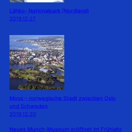
Láhko- Nationalpark (Nordland)
2019.12.27
Moss – norwegische Stadt zwischen Oslo
und Schweden
2019.12.20
Neues Munch-Museum eröffnet im Frühjahr