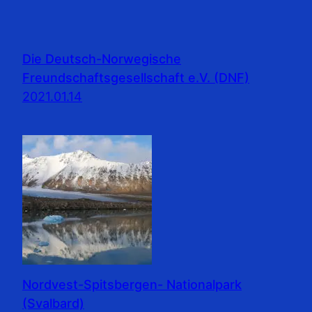
Die Deutsch-Norwegische
Freundschaftsgesellschaft e.V. (DNF)
2021.01.14
Nordvest-Spitsbergen- Nationalpark
(Svalbard)